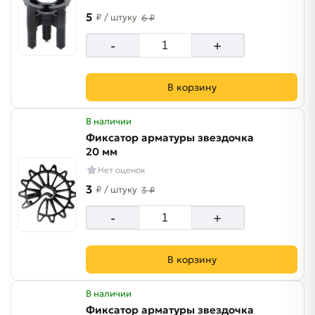
5
₽
/ штуку
6 ₽
-
+
В корзину
В наличии
Фиксатор арматуры звездочка
20 мм
Нет оценок
3
₽
/ штуку
3 ₽
-
+
В корзину
В наличии
Фиксатор арматуры звездочка