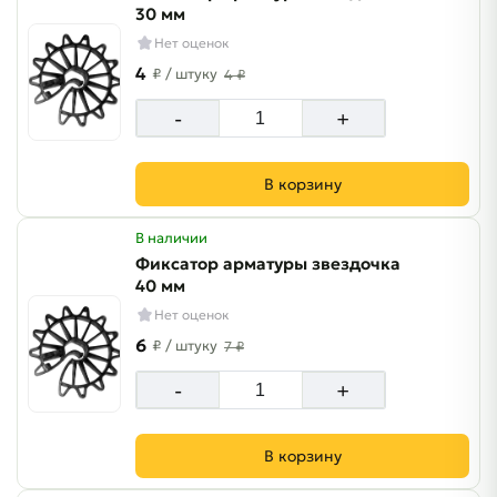
30 мм
Нет оценок
4
₽
/ штуку
4 ₽
-
+
В корзину
В наличии
Фиксатор арматуры звездочка
40 мм
Нет оценок
6
₽
/ штуку
7 ₽
-
+
В корзину