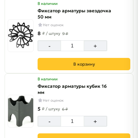
В наличии
Фиксатор арматуры звездочка
50 мм
Нет оценок
8
₽
/ штуку
9 ₽
-
+
В корзину
В наличии
Фиксатор арматуры кубик 16
мм
Нет оценок
5
₽
/ штуку
6 ₽
-
+