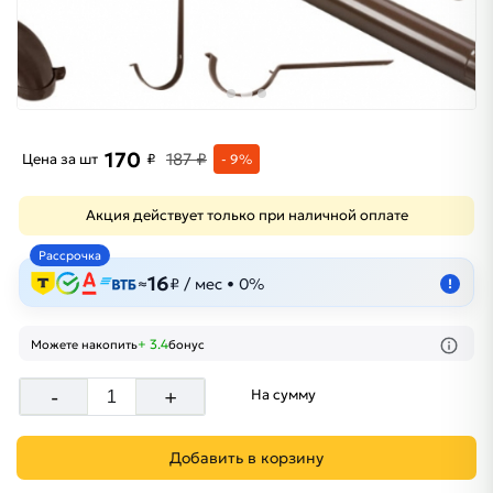
170
187 ₽
Цена за шт
₽
- 9%
Акция действует только при наличной оплате
Рассрочка
16
≈
₽ / мес • 0%
!
+ 3.4
Можете накопить
бонус
-
+
На сумму
Добавить в корзину