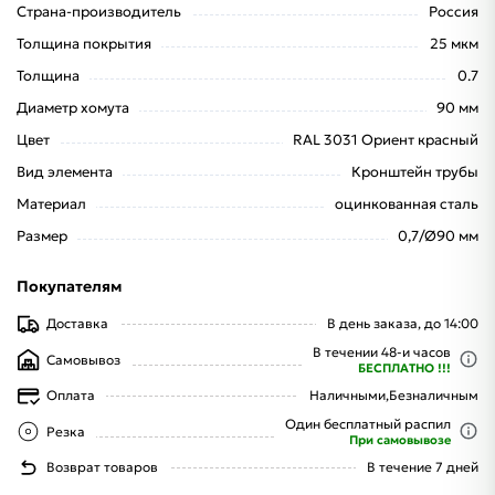
Страна-производитель
Россия
Толщина покрытия
25 мкм
Толщина
0.7
Диаметр хомута
90 мм
Цвет
RAL 3031 Ориент красный
Вид элемента
Кронштейн трубы
Материал
оцинкованная сталь
Размер
0,7/Ø90 мм
Покупателям
Доставка
В день заказа, до 14:00
В течении 48-и часов
Самовывоз
БЕСПЛАТНО !!!
Оплата
Наличными,
Безналичным
Один бесплатный распил
Резка
При самовывозе
Возврат товаров
В течение 7 дней