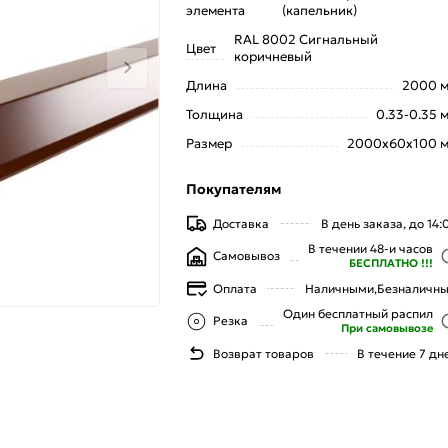
элемента
(капельник)
RAL 8002 Сигнальный
Цвет
коричневый
Длина
2000 
Толщина
0.33-0.35 
Размер
2000х60х100 
Покупателям
Доставка
В день заказа, до 14:
В течении 48-и часов
Самовывоз
БЕСПЛАТНО !!!
Оплата
Наличными,
Безналичн
Один бесплатный распил
Резка
При самовывозе
Возврат товаров
В течение 7 дн