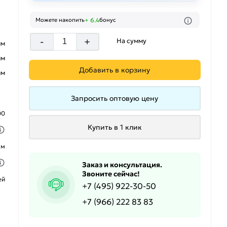
+ 6.4
Можете накопить
бонус
-
+
На сумму
мм
мм
Добавить в корзину
мм
Запросить оптовую цену
00
Купить в 1 клик
ым
Заказ и консультация.
Звоните сейчас!
ей
+7 (495) 922-30-50
+7 (966) 222 83 83