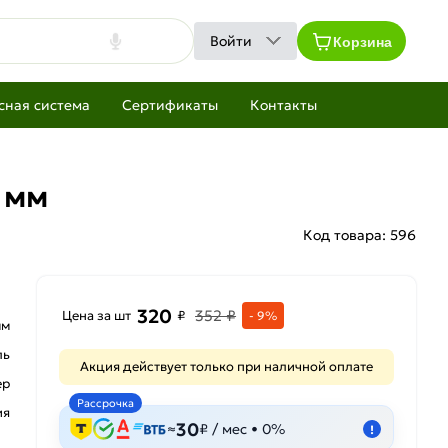
Корзина
Войти
сная система
Сертификаты
Контакты
 мм
Код товара:
596
320
352 ₽
Цена за шт
₽
- 9%
мм
ль
Акция действует только при наличной оплате
ер
Рассрочка
ия
30
≈
₽ / мес • 0%
!