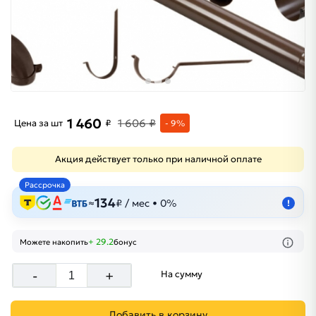
1 460
1 606 ₽
Цена за шт
₽
- 9%
Акция действует только при наличной оплате
Рассрочка
134
≈
₽ / мес • 0%
!
+ 29.2
Можете накопить
бонус
-
+
На сумму
Добавить в корзину