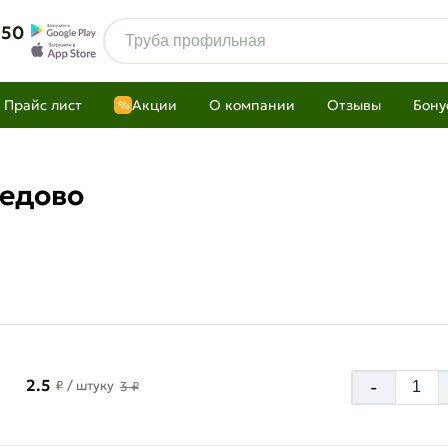
 50
Прайс лист
Акции
О компании
Отзывы
Бону
%
дедово
2.5
-
₽
/ штуку
3 ₽