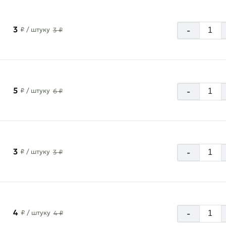
3
-
₽
/ штуку
3 ₽
5
-
₽
/ штуку
6 ₽
3
-
₽
/ штуку
3 ₽
4
-
₽
/ штуку
4 ₽