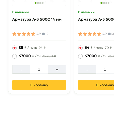
В наличии
В наличии
Арматура A-3 500C 14 мм
Арматура A-3 500
4.9
14
4.9
4
85
64
₽
/ метр
94 ₽
₽
/ метр
70 ₽
67000
67000
₽
/ тн
73 700 ₽
₽
/ тн
73 
-
+
-
В корзину
В корзину