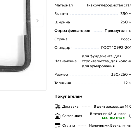
Материал
Низкоуглеродистая ста
Высота
350 
Ширина
250 
Форма фиксаторов
Прямоугольн
Страна
Росс
Стандарт
ГОСТ 10992-20
для фундамента, для
Назначение
строительства, для колонн
для армирования
Размер
350x250 
Толщина
12 
Покупателям
Доставка
В день заказа, до 14:
В течении 48-и часов
Самовывоз
БЕСПЛАТНО !!!
Оплата
Наличными,
Безналичн