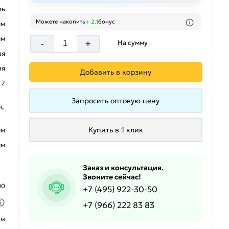
ль
+ 2.1
Можете накопить
бонус
мм
мм
-
+
На сумму
ая
ия
Добавить в корзину
12
Запросить оптовую цену
,
Купить в 1 клик
мм
мм
Заказ и консультация.
Звоните сейчас!
00
+7 (495) 922-30-50
+7 (966) 222 83 83
ым