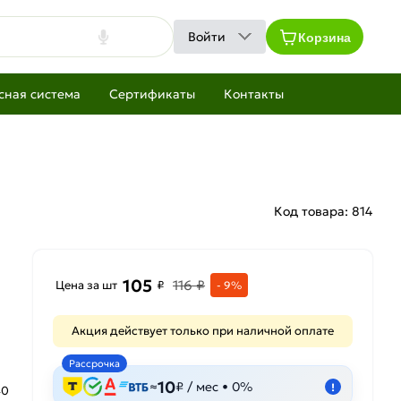
Корзина
Войти
сная система
Сертификаты
Контакты
Код товара:
814
105
116 ₽
Цена за шт
₽
- 9%
Акция действует только при наличной оплате
Рассрочка
10
≈
₽ / мес • 0%
!
40