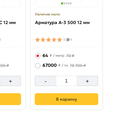
Наличие мало
C 12 мм
Арматура A-3 500 12 мм
6
5
4
64
₽
/ метр
70 ₽
67000
700 ₽
₽
/ тн
73 700 ₽
+
-
+
В корзину