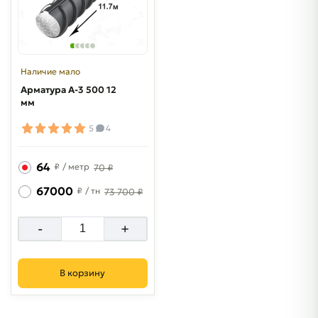
Наличие мало
Арматура A-3 500 12
мм
5
4
64
₽
/ метр
70 ₽
67000
₽
/ тн
73 700 ₽
-
+
В корзину