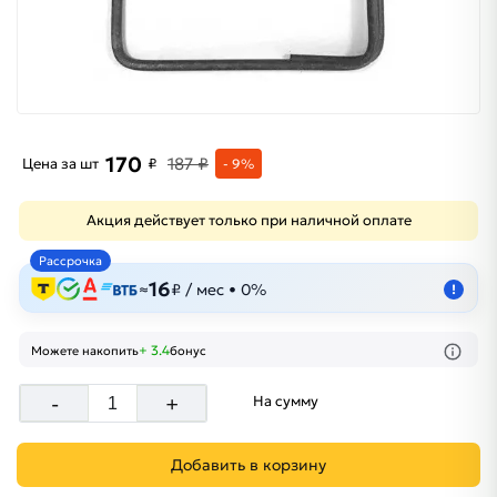
170
187 ₽
Цена за шт
₽
- 9%
Акция действует только при наличной оплате
Рассрочка
16
≈
₽ / мес • 0%
!
+ 3.4
Можете накопить
бонус
-
+
На сумму
Добавить в корзину