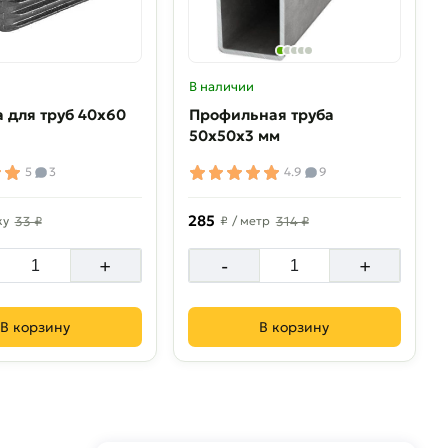
В наличии
 для труб 40х60
Профильная труба
50х50х3 мм
5
3
4.9
9
285
ку
33 ₽
₽
/ метр
314 ₽
+
-
+
В корзину
В корзину