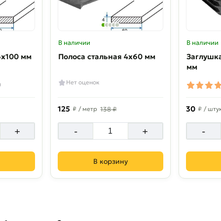
В наличии
В наличии
6х100 мм
Полоса стальная 4х60 мм
Заглушка
мм
Нет оценок
0
125
30
₽
/ метр
138 ₽
₽
/ шту
+
-
+
-
В корзину