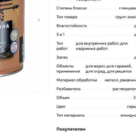
Степень блеска
глянцев
Тип товара
грунт-эма
Влагостойкость
3 в 1
Тип
для внутренних работ, для
работ
наружных работ
Запах
Объекты
для ворот, для гаражей,
применения
для оград, для решеток
Материал обработки
металл, ржавчи
Разбавитель
растворите
Объем
2
Цвет
сер
Тип материала
алкидн
Покупателям