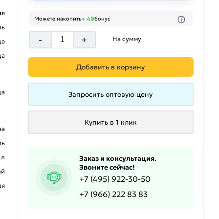
ая
+ 49
Можете накопить
бонус
ль
-
+
На сумму
да
да
Добавить в корзину
да
Запросить оптовую цену
Купить в 1 клик
на
ль
 л
Заказ и консультация.
Звоните сейчас!
ый
+7 (495) 922-30-50
ая
+7 (966) 222 83 83