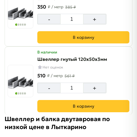
350
₽
/ метр
385 ₽
-
+
В корзину
В наличии
Швеллер гнутый 120х50х3мм
Нет оценок
510
₽
/ метр
561 ₽
-
+
В корзину
Швеллер и балка двутавровая по
низкой цене в Лыткарино