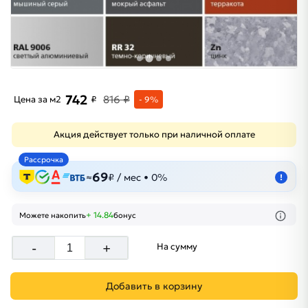
742
816 ₽
Цена за м2
₽
- 9%
Акция действует только при наличной оплате
Рассрочка
69
≈
₽ / мес • 0%
!
+ 14.84
Можете накопить
бонус
-
+
На сумму
Добавить в корзину