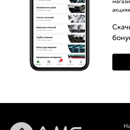
магази
акциях
Скач
бону
Н