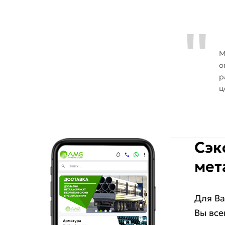
М
о
р
ц
Сэк
мет
Для Ва
Вы все