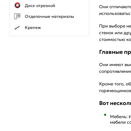
Диск отрезной
Они отличаютс
использоватьс
Отделочные материалы
При выборе не
Крепеж
стенок или др
стоимостью ко
Главные п
Они имеют выс
сопротивления
Кроме того, о
горячеоцинков
Вот нескол
Мебель: И
мебели с