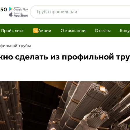
 50
Прайс лист
Акции
О компании
Отзывы
Бону
%
офильной трубы
жно сделать из профильной тр