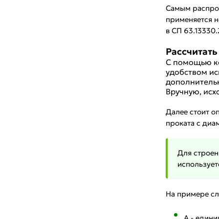
Самым распрос
применяется н
в СП 63.13330
Рассчитать
С помощью к
удобством ис
дополнительн
Вручную, исх
Далее стоит о
проката с диа
Для строен
использует
На примере с
A - един