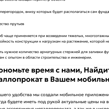
 перегородок, внизу которых будет располагаться сам фунд
ество прутьев
б чаще применяется при возведении тяжелых, многоэтажных
тойкость конструкции к нагрузкам на растяжение, которой не
ать нужное количество арматурных стержней для заливки ф
м с опытом в области строительства и инженерии.
ономьте время с нами, Найд
аллопрокат в Вашем мобиль
шего удобства мы создали мобильное приложени
гда будете иметь под рукой актуальные цены на 
не ассортимент металлопроката, а так же в числ