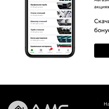
акциях
Скач
бону
Н