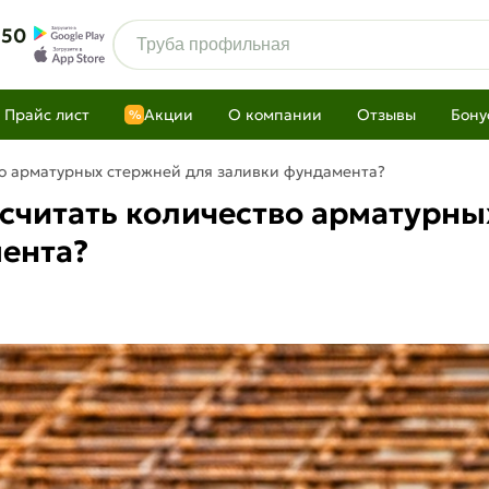
 50
Прайс лист
Акции
О компании
Отзывы
Бону
%
во арматурных стержней для заливки фундамента?
ссчитать количество арматурны
ента?