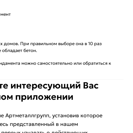
амент
 домов. При правильном выборе она в 10 раз
 обладает бетон.
ундамента можно самостоятельно или обратиться к
ите интересующий Ваc
ном приложении
е Артметаллгрупп, установив которое
весь представленный в нашем
е первых узнавать о действующих