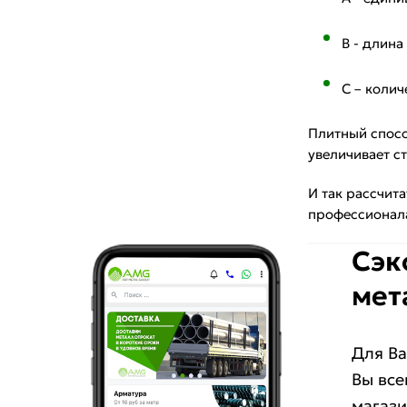
В - длина
С – колич
Плитный спосо
увеличивает с
И так рассчит
профессионала
Сэк
мет
Для Ва
Вы все
магази