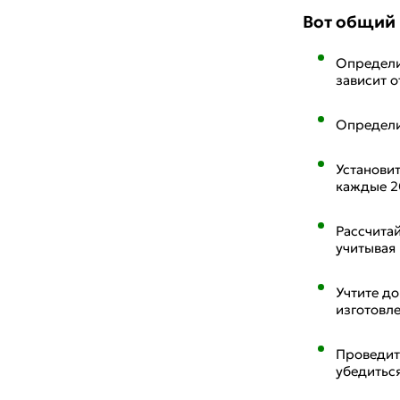
Вот общий 
Определит
зависит о
Определит
Установи
каждые 20
Рассчита
учитывая 
Учтите д
изготовл
Проведит
убедиться