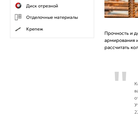
Диск отрезной
Отделочные материалы
Крепеж
Прочность и д
армирования и
рассчитать ко
К
в
о
У
2