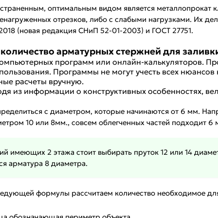
траненным, оптимальным видом является металлопрокат класс
енагруженных отрезков, либо с слабыми нагрузками. Их де
.2018 (новая редакция СНиП 52-01-2003) и ГОСТ 27751.
 количество арматурных стержней для залив
омпьютерных программ или онлайн-калькуляторов. Пр
пользования. Программы не могут учесть всех нюансов 
ые расчеты вручную.
одя из информации о конструктивных особенностях, вел
пределиться с диаметром, которые начинаются от 6 мм. Нап
метром 10 или 8мм., совсем облегченных частей подходит 6 
ий имеющих 2 этажа стоит выбирать пруток 12 или 14 диаме
ся арматура 8 диаметра.
ледующей формулы рассчитаем количество необходимое для
ица обозначающая периметр объекта