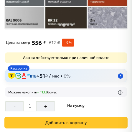
556
612 ₽
Цена за метр
₽
- 9%
Акция действует только при наличной оплате
Рассрочка
51
≈
₽ / мес • 0%
!
+ 11.12
Можете накопить
бонус
-
+
На сумму
Добавить в корзину