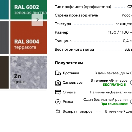
Тип профлиста (профнастила)
С
Страна производитель
Росс
Текстура
глянцев
Размер
1150 / 1100 
Толщина
0,4 
Вес погонного метра
3.6 
Покупателям
Доставка
В день заказа, до 14:
В течении 48-и часов
Самовывоз
БЕСПЛАТНО !!!
Оплата
Наличными,
Безналичн
Один бесплатный распил
Резка
При самовывозе
Возврат товаров
В течение 7 дн