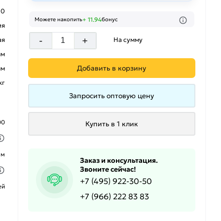
20
+ 11.94
Можете накопить
бонус
ия
-
+
На сумму
ая
мм
Добавить в корзину
мм
кг
Запросить оптовую цену
00
Купить в 1 клик
ым
Заказ и консультация.
Звоните сейчас!
+7 (495) 922-30-50
ей
+7 (966) 222 83 83