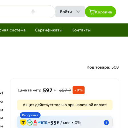
Корзина
Войти
сная система
Сертификаты
Контакты
Код товара:
508
597
657 ₽
Цена за метр
₽
- 9%
х)
ер
Акция действует только при наличной оплате
мм
Рассрочка
мм
55
≈
₽ / мес • 0%
!
мм