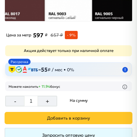
597
657 ₽
Цена за метр
₽
- 9%
Акция действует только при наличной оплате
Рассрочка
55
≈
₽ / мес • 0%
!
+ 11.94
Можете накопить
бонус
-
+
На сумму
Добавить в корзину
Запросить оптовую цену