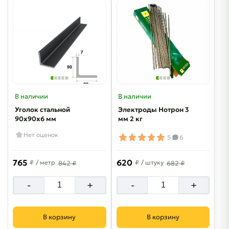
В наличии
В наличии
Уголок стальной
Электроды Нотрон 3
90х90х6 мм
мм 2 кг
Нет оценок
5
6
765
620
₽
/ метр
₽
/ штуку
842 ₽
682 ₽
-
+
-
+
В корзину
В корзину