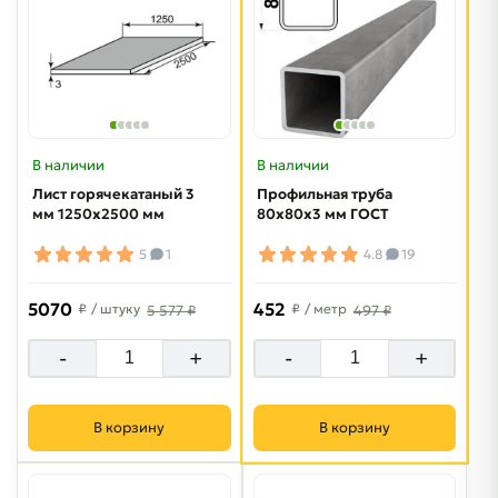
В наличии
В наличии
Лист горячекатаный 3
Профильная труба
мм 1250х2500 мм
80х80х3 мм ГОСТ
5
1
4.8
19
5070
452
₽
/ штуку
₽
/ метр
5 577 ₽
497 ₽
-
+
-
+
В корзину
В корзину