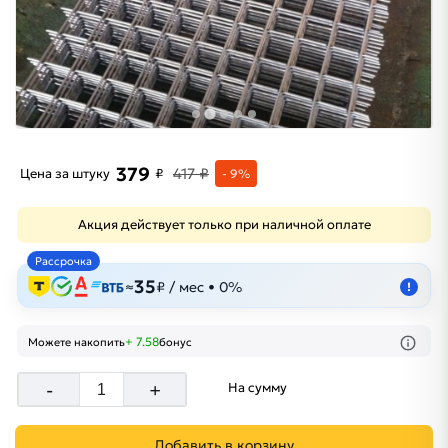
379
417 ₽
Цена за штуку
₽
- 9%
Акция действует только при наличной оплате
Рассрочка
35
≈
₽ / мес • 0%
!
+ 7.58
Можете накопить
бонус
-
+
На сумму
Добавить в корзину