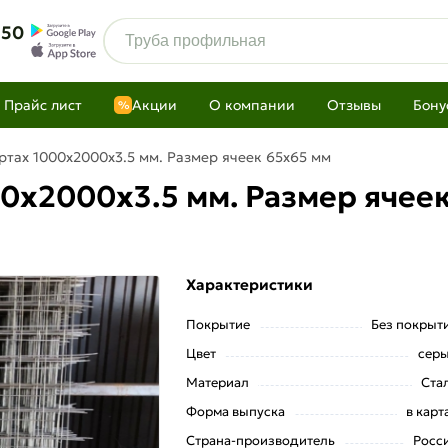
 50
Прайс лист
Акции
О компании
Отзывы
Бону
%
ртах 1000х2000х3.5 мм. Размер ячеек 65х65 мм
00х2000х3.5 мм. Размер ячее
Характеристики
Покрытие
Без покрыт
Цвет
сер
Материал
Ста
Форма выпуска
в карт
Страна-производитель
Росс