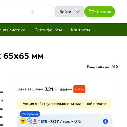
Корзина
Войти
сная система
Сертификаты
Контакты
к 65х65 мм
Код товара:
416
321
353 ₽
Цена за штуку
₽
- 9%
ия
ый
Акция действует только при наличной оплате
ль
Рассрочка
ах
30
≈
₽ / мес • 0%
!
ия