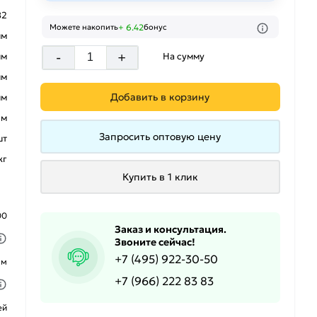
82
+ 6.42
Можете накопить
бонус
мм
-
+
На сумму
мм
мм
Добавить в корзину
мм
 м
Запросить оптовую цену
шт
кг
Купить в 1 клик
00
Заказ и консультация.
Звоните сейчас!
+7 (495) 922-30-50
ым
+7 (966) 222 83 83
ей