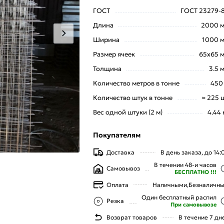
ГОСТ
ГОСТ 23279-
Длина
2000 
Ширина
1000 
Размер ячеек
65х65 
Толщина
3.5 
Количество метров в тонне
450
Количество штук в тонне
≈ 225 
Вес одной штуки (2 м)
4.44 
Покупателям
Доставка
В день заказа, до 14:
В течении 48-и часов
Самовывоз
БЕСПЛАТНО !!!
Оплата
Наличными,
Безналичн
Один бесплатный распил
Резка
При самовывозе
Возврат товаров
В течение 7 дн