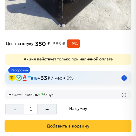
350
385 ₽
Цена за штуку
₽
- 9%
Акция действует только при наличной оплате
Рассрочка
33
≈
₽ / мес • 0%
!
+ 7
Можете накопить
бонус
-
+
На сумму
Добавить в корзину