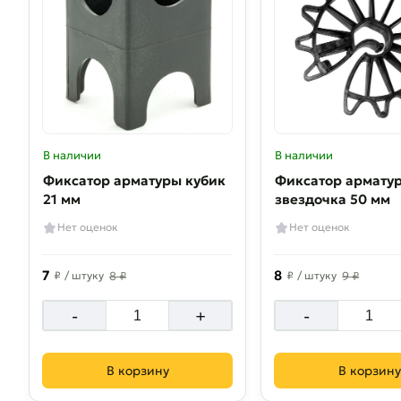
В наличии
В наличии
Фиксатор арматуры кубик
Фиксатор армату
21 мм
звездочка 50 мм
Нет оценок
Нет оценок
7
8
₽
/ штуку
8 ₽
₽
/ штуку
9 ₽
-
+
-
В корзину
В корзину