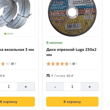
В наличии
а вязальная 3 мм
Диск отрезной Luga 230х2
мм
4.7
3
5
1
75
9 ₽
₽
/ штуку
83 ₽
+
-
+
В корзину
В корзину