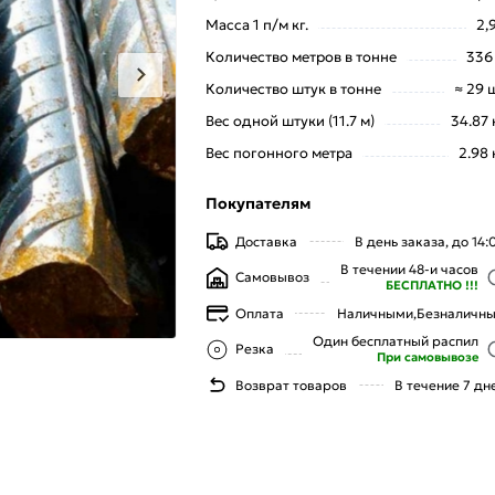
Масса 1 п/м кг.
2,
Количество метров в тонне
336
Количество штук в тонне
≈ 29 
Вес одной штуки (11.7 м)
34.87 
Вес погонного метра
2.98 
Покупателям
Доставка
В день заказа, до 14:
В течении 48-и часов
Самовывоз
БЕСПЛАТНО !!!
Оплата
Наличными,
Безналичн
Один бесплатный распил
Резка
При самовывозе
Возврат товаров
В течение 7 дн