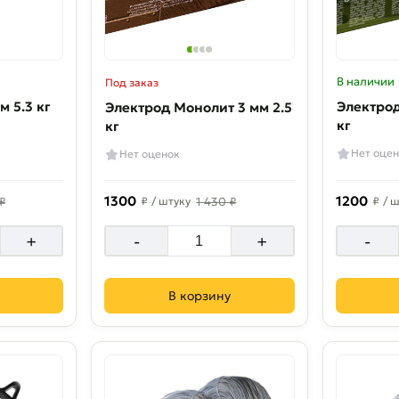
В наличии
Под заказ
м 5.3 кг
Электрод Арсенал 3 мм 
Электрод Монолит 3 мм 2.5
кг
кг
Нет оцен
Нет оценок
1300
1200
₽
₽
/ штуку
1 430 ₽
₽
/ 
+
-
+
-
В корзину