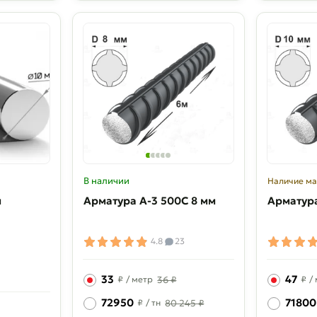
В наличии
Наличие ма
м
Арматура A-3 500C 8 мм
Арматура
4.8
23
33
47
₽
/ метр
36 ₽
₽
/
72950
71800
₽
/ тн
80 245 ₽