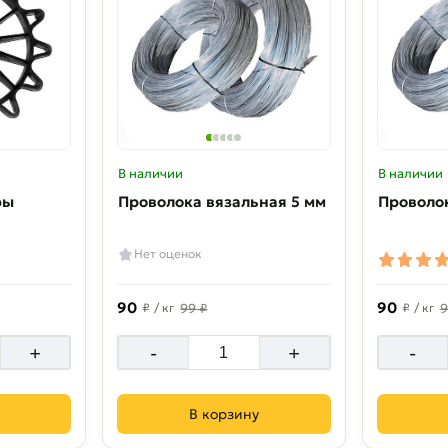
В наличии
В наличии
ры
Проволока вязальная 5 мм
Проволок
Нет оценок
90
90
₽
/ кг
99 ₽
₽
/ кг
9
+
-
+
-
В корзину