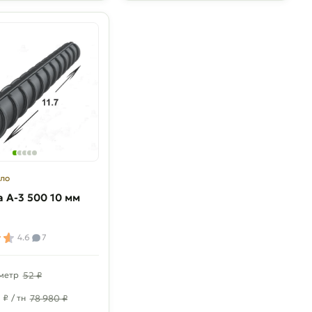
ло
 A-3 500 10 мм
4.6
7
 метр
52 ₽
₽
/ тн
78 980 ₽