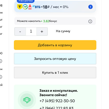
Рассрочка
98
18
≈
₽ / мес • 0%
!
 м
шт
+ 3.82
Можете накопить
бонус
кг
-
+
На сумму
кг
Добавить в корзину
00
Запросить оптовую цену
ым
Купить в 1 клик
ей
Заказ и консультация.
Звоните сейчас!
+7 (495) 922-30-50
+7 (966) 222 83 83