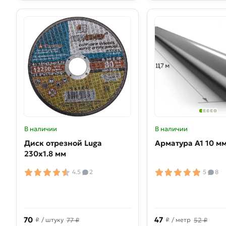
В наличии
В наличии
Диск отрезной Luga
Арматура А1 10 м
230х1.8 мм
4.5
2
5
8
70
47
₽
/ штуку
77 ₽
₽
/ метр
52 ₽