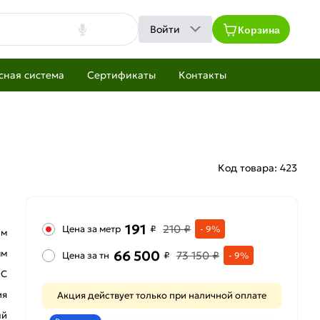
Корзина
Войти
сная система
Сертификаты
Контакты
Код товара:
423
191
210 ₽
Цена за метр
₽
- 9%
 м
66 500
мм
73 150 ₽
Цена за тн
₽
- 9%
0С
ия
Акция действует только при наличной оплате
ый