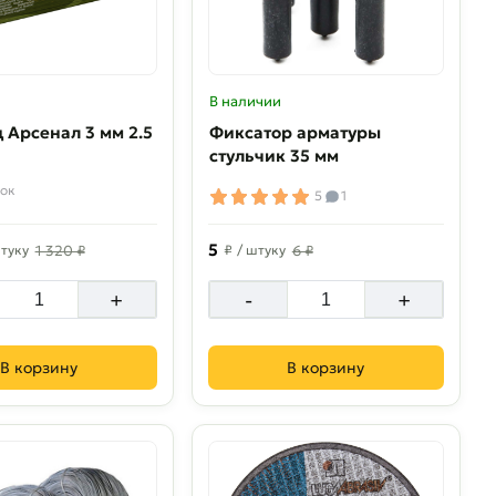
В наличии
2.5
Фиксатор арматуры
стульчик 35 мм
ок
5
1
5
штуку
1 320 ₽
₽
/ штуку
6 ₽
+
-
+
В корзину
В корзину