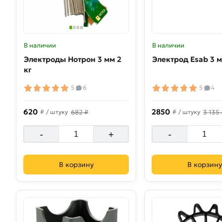
В наличии
В наличии
Электроды Нотрон 3 мм 2
Электрод Esab 3 м
кг
5
6
5
4
620
2850
₽
/ штуку
682 ₽
₽
/ штуку
3 135 
-
+
-
В корзину
В корзину