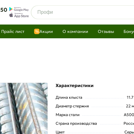
 50
Прайс лист
Акции
О компании
Отзывы
Бону
%
Характеристики
Длина хлыста
11.7
Диаметр стержня
22 
Марка стали
А50
Страна производства
Росс
Цвет
Сер