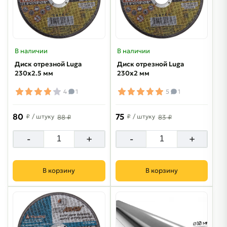
В наличии
В наличии
Диск отрезной Luga
Диск отрезной Luga
230х2.5 мм
230х2 мм
4
1
5
1
80
75
₽
/ штуку
₽
/ штуку
88 ₽
83 ₽
-
+
-
+
В корзину
В корзину