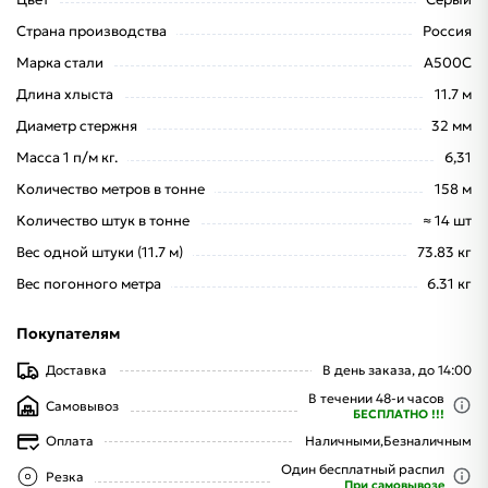
Страна производства
Россия
Марка стали
А500С
Длина хлыста
11.7 м
Диаметр стержня
32 мм
Масса 1 п/м кг.
6,31
Количество метров в тонне
158 м
Количество штук в тонне
≈ 14 шт
Вес одной штуки (11.7 м)
73.83 кг
Вес погонного метра
6.31 кг
Покупателям
Доставка
В день заказа, до 14:00
В течении 48-и часов
Самовывоз
БЕСПЛАТНО !!!
Оплата
Наличными,
Безналичным
Один бесплатный распил
Резка
При самовывозе