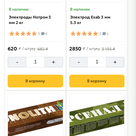
В наличии
В наличии
Электроды Нотрон 3
Электрод Esab 3 мм
мм 2 кг
5.3 кг
5
6
5
4
620
2850
₽
/ штуку
₽
/ штуку
682 ₽
3 135 ₽
-
+
-
+
В корзину
В корзину