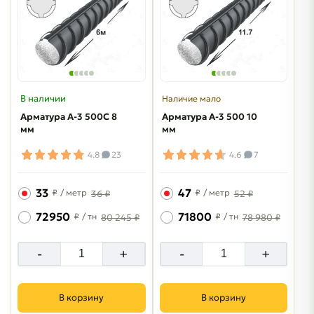
В наличии
Наличие мало
Арматура A-3 500C 8
Арматура A-3 500 10
мм
мм
4.8
23
4.6
7
33
47
₽
/ метр
₽
/ метр
36 ₽
52 ₽
72950
71800
₽
/ тн
₽
/ тн
80 245 ₽
78 980 ₽
-
+
-
+
В корзину
В корзину