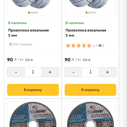
В наличии
В наличии
Проволока вязальная
Проволока вязальная
5 мм
3 мм
Нет оценок
4.7
3
90
90
₽
/ кг
₽
/ кг
99 ₽
99 ₽
-
+
-
+
В корзину
В корзину