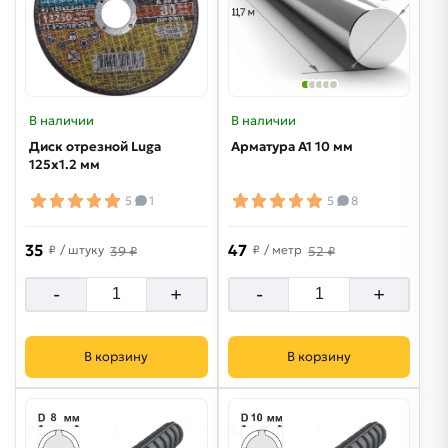
В наличии
В наличии
Диск отрезной Luga
Арматура А1 10 мм
125х1.2 мм
5
1
5
8
35
47
₽
/ штуку
₽
/ метр
39 ₽
52 ₽
-
+
-
+
В корзину
В корзину