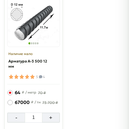
Наличие мало
Арматура A-3 500 12
мм
5
4
64
₽
/ метр
70 ₽
67000
₽
/ тн
73 700 ₽
-
+