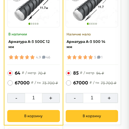
В наличии
Наличие мало
Арматура A-3 500C 12
Арматура A-3 500 14
мм
мм
4.9
46
5
1
64
85
₽
/ метр
₽
/ метр
70 ₽
94 ₽
67000
67000
₽
/ тн
₽
/ тн
73 700 ₽
73 700 ₽
-
+
-
+
В корзину
В корзину