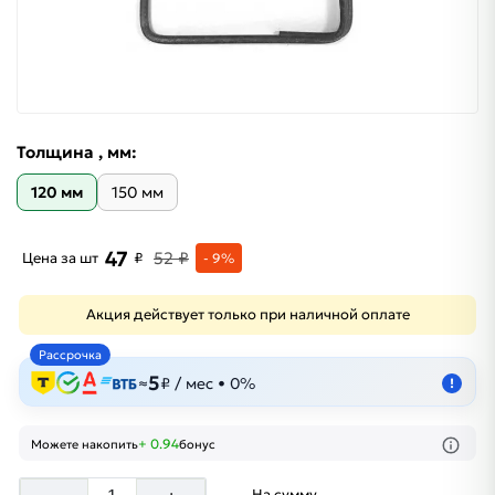
Толщина , мм:
120 мм
150 мм
47
52 ₽
Цена за шт
₽
- 9%
Акция действует только при наличной оплате
Рассрочка
5
≈
₽ / мес • 0%
!
+ 0.94
Можете накопить
бонус
На сумму