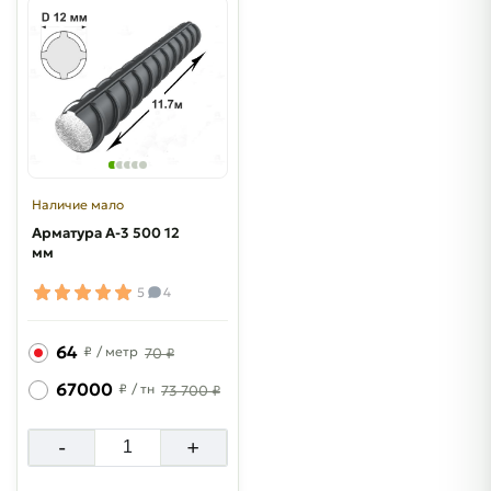
Наличие мало
Арматура A-3 500 12
мм
5
4
64
₽
/ метр
70 ₽
67000
₽
/ тн
73 700 ₽
-
+