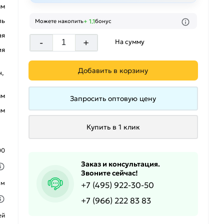
мм
ль
+ 1.1
Можете накопить
бонус
ая
-
+
На сумму
ия
Добавить в корзину
,
мм
Запросить оптовую цену
мм
Купить в 1 клик
00
Заказ и консультация.
Звоните сейчас!
ым
+7 (495) 922-30-50
+7 (966) 222 83 83
ей