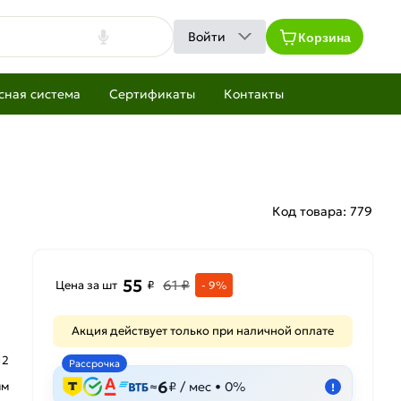
Корзина
Войти
сная система
Сертификаты
Контакты
Код товара:
779
55
61 ₽
Цена за шт
₽
- 9%
Акция действует только при наличной оплате
12
Рассрочка
6
мм
≈
₽ / мес • 0%
!