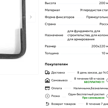
Высота
200 
Материал
Углеродистая ста
Форма фиксаторов
Прямоугольн
Страна
Росс
для фундамента, для
Назначение
строительства, для колонн
для армирования
Размер
200x220 
Толщина
10 
Покупателям
Доставка
В день заказа, до 14:
В течении 48-и часов
Самовывоз
БЕСПЛАТНО !!!
Оплата
Наличными,
Безналичн
Один бесплатный распил
Резка
При самовывозе
Возврат товаров
В течение 7 дн