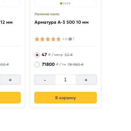
Наличие мало
 12 мм
Арматура A-3 500 10 мм
4.6
7
47
₽
/ метр
52 ₽
71800
700 ₽
₽
/ тн
78 980 ₽
+
-
+
В корзину