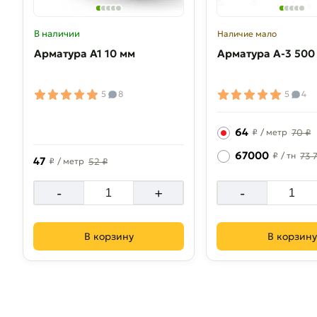
В наличии
Наличие мало
Арматура А1 10 мм
Арматура A-3 500
5
8
5
4
64
₽
/ метр
70 ₽
67000
₽
/ тн
73 
47
₽
/ метр
52 ₽
-
+
-
В корзину
В корзину