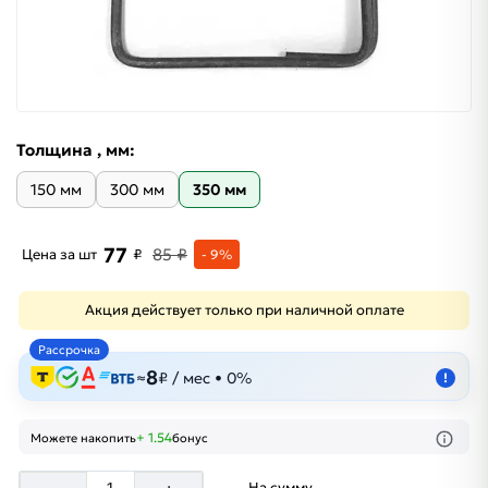
Толщина , мм:
150 мм
300 мм
350 мм
77
85 ₽
Цена за шт
₽
- 9%
Акция действует только при наличной оплате
Рассрочка
8
≈
₽ / мес • 0%
!
+ 1.54
Можете накопить
бонус
На сумму