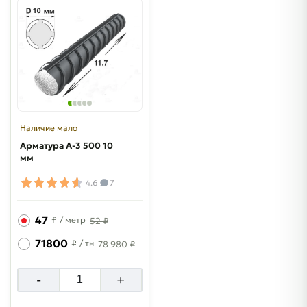
Наличие мало
Арматура A-3 500 10
мм
4.6
7
47
₽
/ метр
52 ₽
71800
₽
/ тн
78 980 ₽
-
+