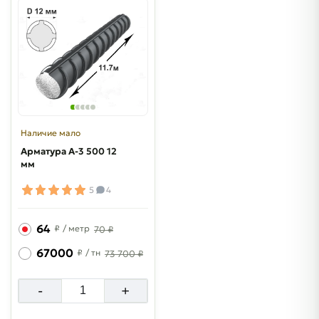
Наличие мало
Арматура A-3 500 12
мм
5
4
64
₽
/ метр
70 ₽
67000
₽
/ тн
73 700 ₽
-
+