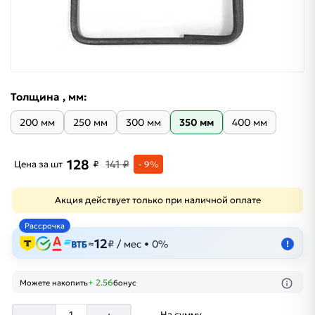
Толщина , мм:
200 мм
250 мм
300 мм
350 мм
400 мм
128
141 ₽
Цена за шт
₽
- 9%
Акция действует только при наличной оплате
Рассрочка
12
≈
₽ / мес • 0%
!
+ 2.56
Можете накопить
бонус
На сумму