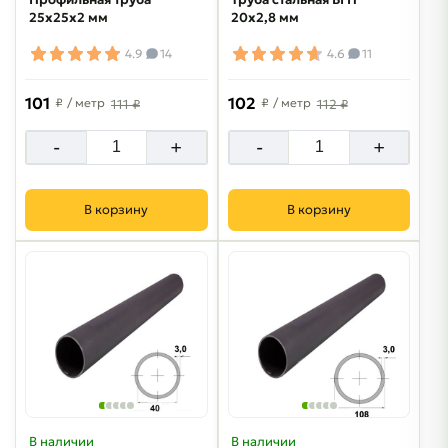
25х25х2 мм
20х2,8 мм
4.9
14
4.6
11
101
102
₽
/ метр
₽
/ метр
111 ₽
112 ₽
-
+
-
+
В корзину
В корзину
В наличии
В наличии