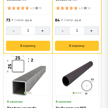
4.9
19
4.9
10
73
84
₽
/ метр
₽
/ метр
80 ₽
92 ₽
-
+
-
+
В корзину
В корзину
В наличии
В наличии
Профильная труба
Труба стальная ВГП