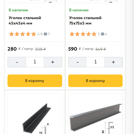
В наличии
В наличии
Уголок стальной
Уголок стальной
45х45х4 мм
75х75х5 мм
4.9
7
5
4
280
590
₽
/ метр
₽
/ метр
308 ₽
649 ₽
-
+
-
+
В корзину
В корзину