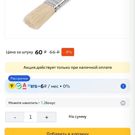
60
66 ₽
Цена за штуку
₽
- 9%
Акция действует только при наличной оплате
Рассрочка
6
≈
₽ / мес • 0%
!
+ 1.2
Можете накопить
бонус
-
+
На сумму
Добавить в корзину