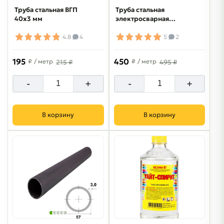
Труба стальная ВГП
Труба стальная
40х3 мм
электросварная
108х3 мм
4.8
4
5
2
195
450
₽
/ метр
₽
/ метр
215 ₽
495 ₽
-
+
-
+
В корзину
В корзину