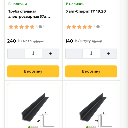
В наличии
В наличии
Труба стальная
Уайт-Спирит ТУ 19.20
электросварная 57х3
мм
5
5
5
2
240
140
₽
/ метр
₽
/ штуку
264 ₽
154 ₽
-
+
-
+
В корзину
В корзину