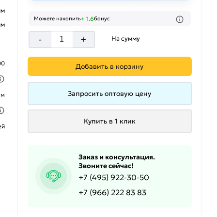
мм
+ 1.6
Можете накопить
бонус
мм
-
+
На сумму
00
Добавить в корзину
Запросить оптовую цену
ым
Купить в 1 клик
ей
Заказ и консультация.
Звоните сейчас!
+7 (495) 922-30-50
+7 (966) 222 83 83