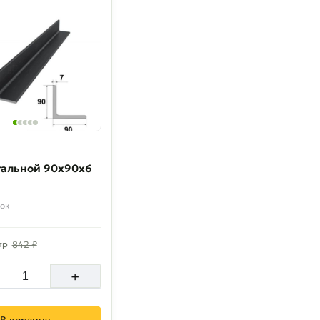
тальной 90х90х6
ок
тр
842 ₽
+