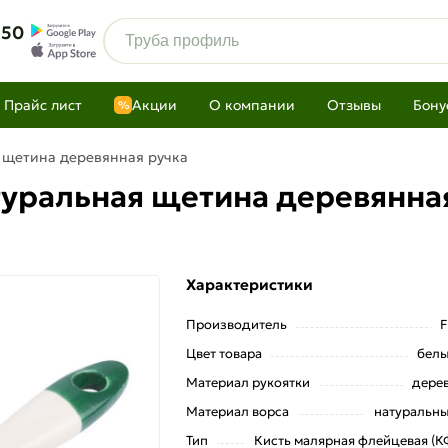
 50
Прайс лист
Акции
О компании
Отзывы
Бону
%
 щетина деревянная ручка
туральная щетина деревянна
Характеристики
Производитель
F
Цвет товара
бел
Материал рукоятки
дере
Материал ворса
натуральн
Тип
Кисть малярная флейцевая (К