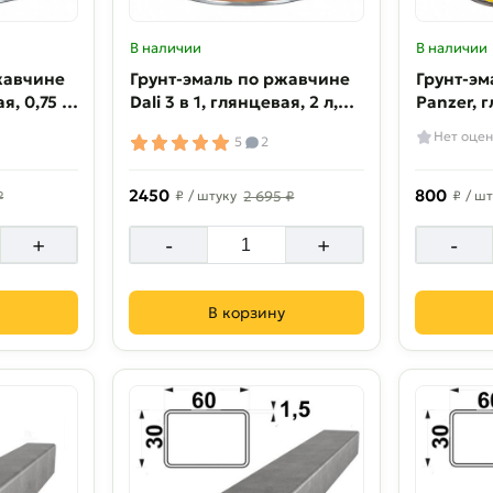
В наличии
В наличии
жавчине
Грунт-эмаль по ржавчине
Грунт-эм
я, 0,75 л,
Dali 3 в 1, глянцевая, 2 л,
Panzer, г
серая
полуглян
Нет оцен
5
2
белая
2450
800
₽
₽
/ штуку
2 695 ₽
₽
/ шт
+
-
+
-
В корзину