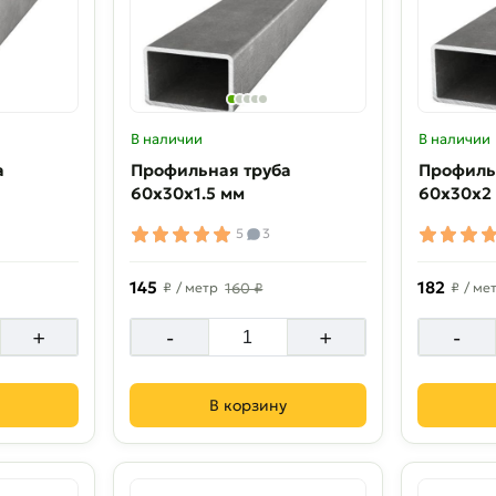
В наличии
В наличии
а
Профильная труба
Профиль
60х30х1.5 мм
60х30х2
5
3
145
182
₽
/ метр
160 ₽
₽
/ ме
+
-
+
-
В корзину