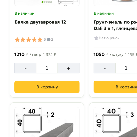
В наличии
В наличии
Балка двутавровая 12
Грунт-эмаль по р
Dali 3 в 1, глянцева
Чёрный
Нет оценок
5
2
1210
1050
₽
/ метр
1 331 ₽
₽
/ штуку
1 155 
-
+
-
В корзину
В корзину