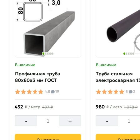
В наличии
В наличии
Профильная труба
Труба стальная
80х80х3 мм ГОСТ
электросварная 1
4.8
19
5
2
452
980
₽
/ метр
497 ₽
₽
/ метр
1 078 ₽
-
+
-