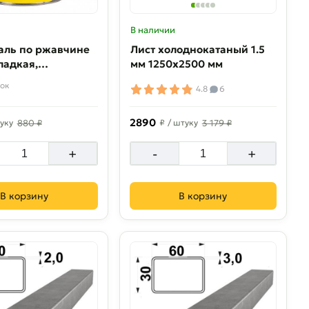
В наличии
аль по ржавчине
Лист холоднокатаный 1.5
ладкая,
мм 1250х2500 мм
цевая, 0,9 кг,
ок
4.8
6
2890
уку
880 ₽
₽
/ штуку
3 179 ₽
+
-
+
В корзину
В корзину