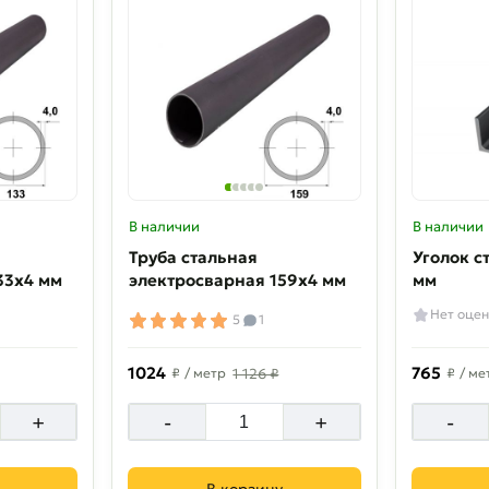
В наличии
В наличии
Труба стальная
Уголок с
33х4 мм
электросварная 159х4 мм
мм
Нет оцен
5
1
1024
765
₽
/ метр
1 126 ₽
₽
/ ме
+
-
+
-