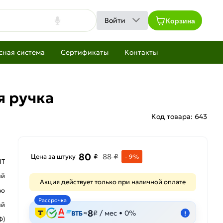
Корзина
Войти
сная система
Сертификаты
Контакты
я ручка
Код товара:
643
80
88 ₽
Цена за штуку
₽
- 9%
IT
ый
Акция действует только при наличной оплате
во
Рассрочка
ый
8
≈
₽ / мес • 0%
!
Ф)