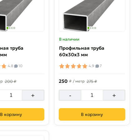
В наличии
ная труба
Профильная труба
 мм
60х30х3 мм
4.8
10
4.9
7
250
тр
200 ₽
₽
/ метр
275 ₽
+
-
+
В корзину
В корзину