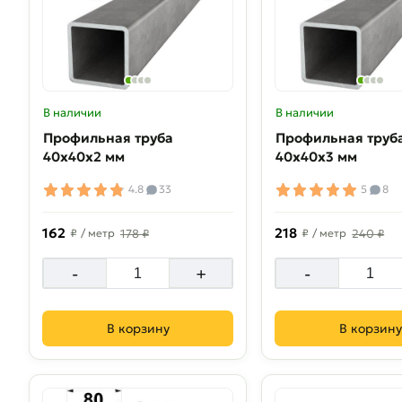
В наличии
В наличии
Профильная труба
Профильная труб
40х40х2 мм
40х40х3 мм
4.8
33
5
8
162
218
₽
/ метр
178 ₽
₽
/ метр
240 ₽
-
+
-
В корзину
В корзину