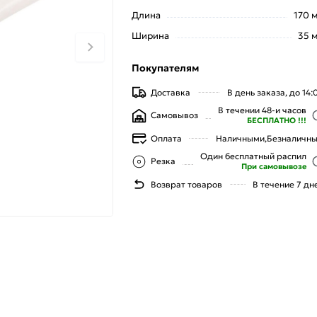
Длина
170 
Ширина
35 
Покупателям
Доставка
В день заказа, до 14:
В течении 48-и часов
Самовывоз
БЕСПЛАТНО !!!
Оплата
Наличными,
Безналичн
Один бесплатный распил
Резка
При самовывозе
Возврат товаров
В течение 7 дн