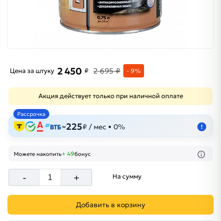
2 450
2 695 ₽
Цена за штуку
₽
- 9%
Акция действует только при наличной оплате
Рассрочка
225
≈
₽ / мес • 0%
!
+ 49
Можете накопить
бонус
-
+
На сумму
Добавить в корзину