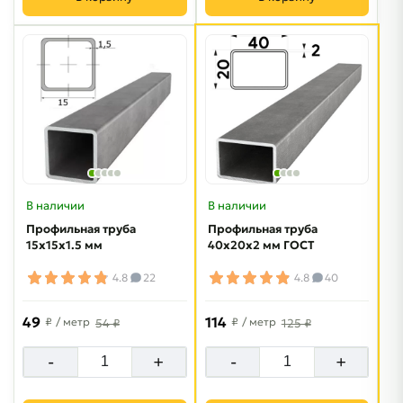
В наличии
В наличии
Профильная труба
Профильная труба
15х15х1.5 мм
40х20х2 мм ГОСТ
4.8
22
4.8
40
49
114
₽
/ метр
₽
/ метр
54 ₽
125 ₽
-
+
-
+