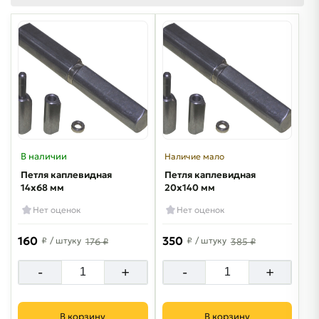
В наличии
Наличие мало
Петля каплевидная
Петля каплевидная
14х68 мм
20х140 мм
Нет оценок
Нет оценок
160
350
₽
/ штуку
₽
/ штуку
176 ₽
385 ₽
-
+
-
+
В корзину
В корзину