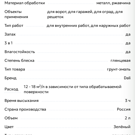
Материал обработки
металл, ржавчина
Объекты
для ворот, для гаражей, для оград, для
применения
решеток
Тип работ
для внутренних работ, для наружных работ
Запах
да
3 в 1
да
Влагостойкость
да
Степень блеска
глянцевая
Тип товара
грунт-эмаль
Бренд
Dali
12 - 18 м²/л в зависимости от типа обрабатываемой
Расход
поверхности
Время высыхания
3 ч
Страна производства
Россия
Объем
2 л
Цвет
Зелёный