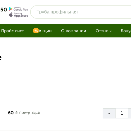
 50
Прайс лист
Акции
О компании
Отзывы
Бону
%
е
60
-
₽
/ метр
66 ₽