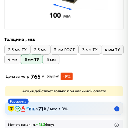
Толщина , мм:
2.5 мм ТУ
2.5 мм
3 мм ГОСТ
3 мм ТУ
4 мм ТУ
4 мм
5 мм ТУ
5 мм
765
842 ₽
Цена за метр
₽
- 9%
Акция действует только при наличной оплате
Рассрочка
71
≈
₽ / мес • 0%
!
+ 15.3
Можете накопить
бонус