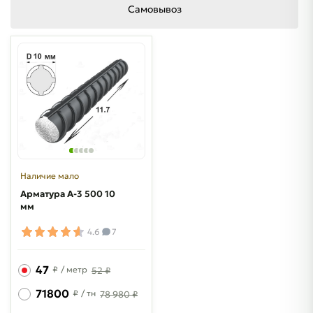
Самовывоз
Наличие мало
Арматура A-3 500 10
мм
4.6
7
47
₽
/ метр
52 ₽
71800
₽
/ тн
78 980 ₽