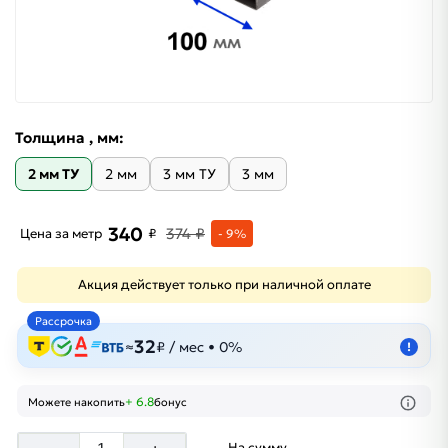
Толщина , мм:
2 мм ТУ
2 мм
3 мм ТУ
3 мм
340
374 ₽
Цена за метр
₽
- 9%
Акция действует только при наличной оплате
Рассрочка
32
≈
₽ / мес • 0%
!
+ 6.8
Можете накопить
бонус
На сумму