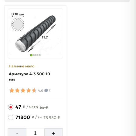
Наличие мало
Арматура A-3 500 10
мм
4.6
7
47
₽
/ метр
52 ₽
71800
₽
/ тн
78 980 ₽
-
+