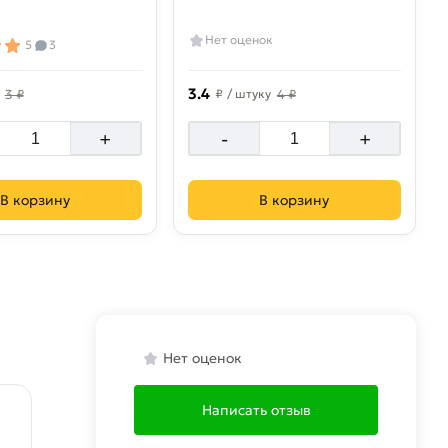
Нет оценок
5
3
3.4
3 ₽
₽
/ штуку
4 ₽
+
-
+
В корзину
В корзину
Нет оценок
Написать отзыв