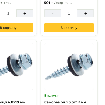
501
тр
178 ₽
₽
/ метр
551 ₽
+
-
+
В корзину
В корзину
В наличии
оцп 4.8х19 мм
Саморез оцп 5.5х19 мм