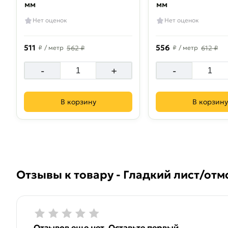
мм
мм
Нет оценок
Нет оценок
511
556
₽
/ метр
562 ₽
₽
/ метр
612 ₽
-
+
-
В корзину
В корзину
Отзывы к товару - Гладкий лист/отм
Отзывов еще нет. Оставьте первый