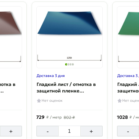
Доставка 3 дня
Доставка 3
мотка в
Гладкий лист / отмотка в
Гладкий 
защитной пленке
защитно
м
Полиэстер 0,5 мм
Полиэсте
Нет оценок
Нет оцен
729
1028
₽
/ метр
802 ₽
₽
/ м
+
-
+
-