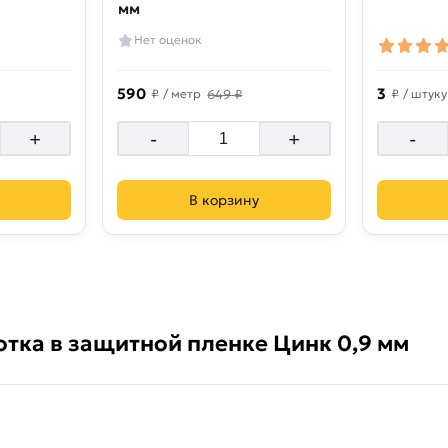
мм
Нет оценок
590
3
₽
/ метр
649 ₽
₽
/ штуку
+
-
+
-
В корзину
отка в защитной пленке Цинк 0,9 мм