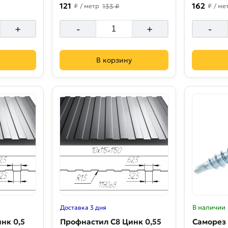
121
162
₽
/ метр
133 ₽
₽
/ ме
+
-
+
-
В корзину
В наличии
Доставка 3 дня
Профнастил С8 Цинк 0,55
Саморез 