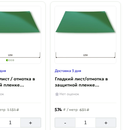
 дня
Доставка 3 дня
лист / отмотка в
Гладкий лист/отмотка в
й пленке
защитной пленке
р 0,7 мм
Полиэстер 0,35 мм
ок
Нет оценок
574
етр
1 131 ₽
₽
/ метр
631 ₽
+
-
+