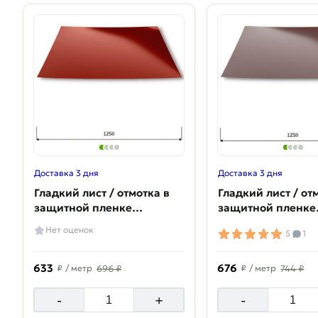
Доставка 3 дня
Доставка 3 дня
Гладкий лист / отмотка в
Гладкий лист / от
защитной пленке
защитной пленке
Полиэстер 0,4 мм
Полиэстер 0,45 м
Нет оценок
5
1
633
676
₽
/ метр
696 ₽
₽
/ метр
744 ₽
-
+
-