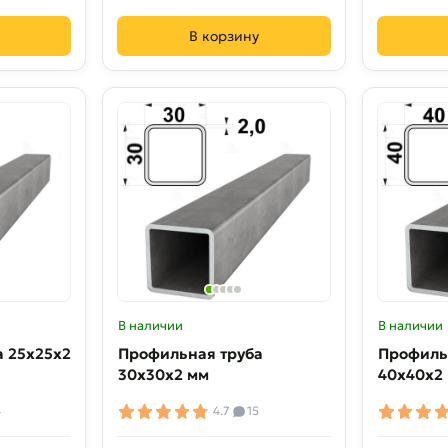
В корзину
В наличии
В наличии
а 25х25х2
Профильная труба
Профиль
30х30х2 мм
40х40х2
4
4.7
15