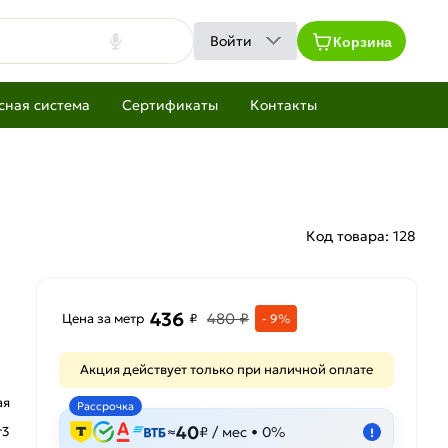
Корзина
Войти
сная система
Сертификаты
Контакты
Код товара:
128
436
480 ₽
Цена за метр
₽
- 9%
Акция действует только при наличной оплате
ая
Рассрочка
40
т3
≈
₽ / мес • 0%
!