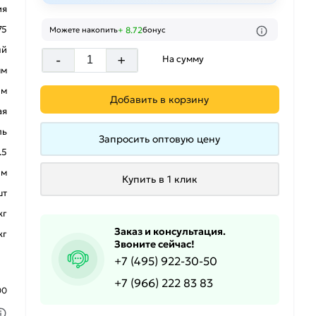
ия
75
+ 8.72
Можете накопить
бонус
ый
-
+
На сумму
мм
 м
Добавить в корзину
ая
ль
Запросить оптовую цену
.5
 м
Купить в 1 клик
шт
кг
Заказ и консультация.
кг
Звоните сейчас!
+7 (495) 922-30-50
+7 (966) 222 83 83
00