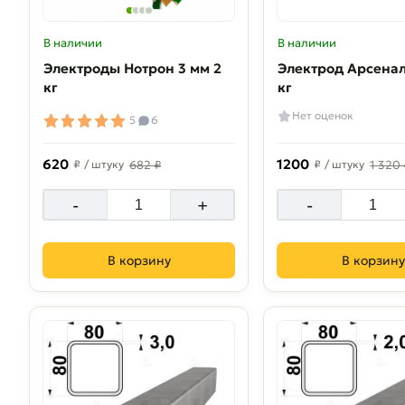
В наличии
В наличии
Электроды Нотрон 3 мм 2
Электрод Арсенал 3 мм 2.5
кг
кг
Нет оценок
5
6
620
1200
₽
/ штуку
682 ₽
₽
/ штуку
1 320 
-
+
-
В корзину
В корзину