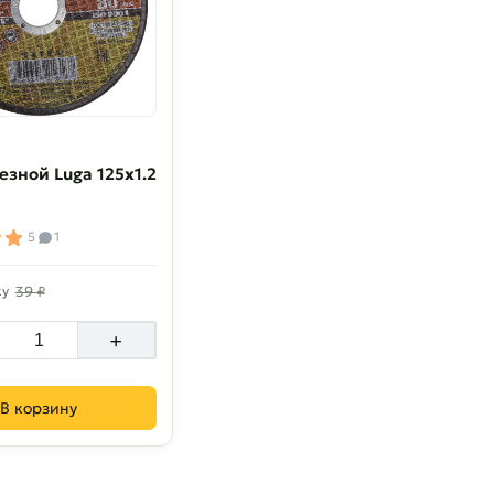
езной Luga 125х1.2
5
1
ку
39 ₽
+
В корзину