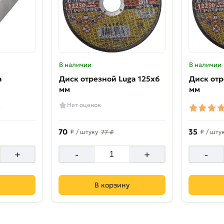
В наличии
В наличии
а
Диск отрезной Luga 125х6
Диск отр
мм
мм
Нет оценок
5
70
35
₽
/ штуку
77 ₽
₽
/ шту
+
-
+
-
В корзину