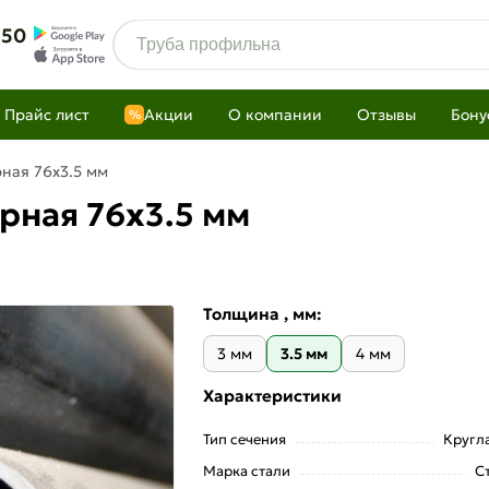
 50
Прайс лист
Акции
О компании
Отзывы
Бону
%
рная 76х3.5 мм
рная 76х3.5 мм
Толщина , мм:
3 мм
3.5 мм
4 мм
Характеристики
Тип сечения
Кругл
Марка стали
С