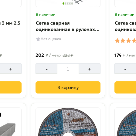
В наличии
В наличии
Сетка сварная
Сетка св
оцинкованная в рулонах
оцинков
55х55х1.6 мм 2х38 м
55х55х1.
Нет оценок
202
174
₽
₽
/ метр
222 ₽
₽
/ ме
+
-
+
-
В корзину