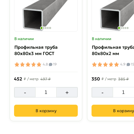
В наличии
В наличии
Профильная труба
Профильная труб
80х80х3 мм ГОСТ
80х80х2 мм
4.8
19
4.9
1
452
350
₽
/ метр
497 ₽
₽
/ метр
385 ₽
-
+
-
В корзину
В корзину