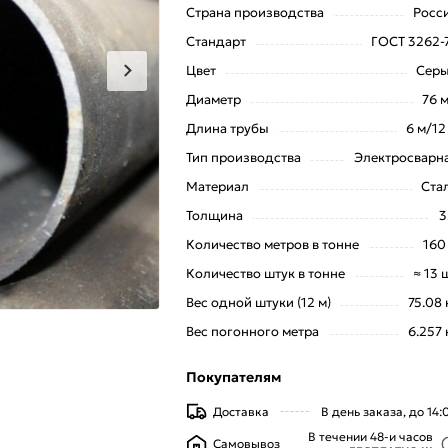
Страна производства
Росс
Стандарт
ГОСТ 3262-
Цвет
Сер
Диаметр
76 
Длина трубы
6 м/12
Тип производства
Электросварн
Материал
Ста
Толщина
3
Количество метров в тонне
160
Количество штук в тонне
≈ 13 
Вес одной штуки (12 м)
75.08 
Вес погонного метра
6.257 
Покупателям
Доставка
В день заказа, до 14:
В течении 48-и часов
Самовывоз