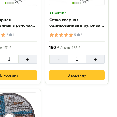
В наличии
арная
Сетка сварная
анная в рулонах
оцинкованная в рулонах
6 мм 1.8х38 м
55х55х1.6 мм 1.5х38 м
5
1
5
2
150
тр
191 ₽
₽
/ метр
165 ₽
+
-
+
В корзину
В корзину