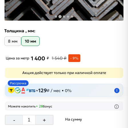
Толщина , мм:
8 мм
10 мм
1 400
1 540 ₽
Цена за метр
₽
- 9%
Акция действует только при наличной оплате
Рассрочка
129
≈
₽ / мес • 0%
!
+ 28
Можете накопить
бонус
-
+
На сумму