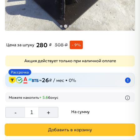
280
308 ₽
Цена за штуку
₽
- 9%
Акция действует только при наличной оплате
Рассрочка
26
≈
₽ / мес • 0%
!
+ 5.6
Можете накопить
бонус
-
+
На сумму
Добавить в корзину