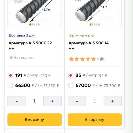
Доставка 3 дня
Наличие мало
Арматура A-3 500C 22
Арматура A-3 500 14
мм
мм
Нет оценок
5
1
191
85
₽
/ метр
₽
/ метр
210 ₽
94 ₽
66500
67000
₽
/ тн
₽
/ тн
73 150 ₽
73 700 ₽
-
+
-
+
В корзину
В корзину