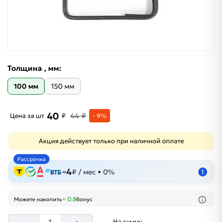
Толщина , мм:
100 мм
150 мм
40
44 ₽
Цена за шт
₽
- 9%
Акция действует только при наличной оплате
Рассрочка
4
≈
₽ / мес • 0%
!
+ 0.8
Можете накопить
бонус
На сумму