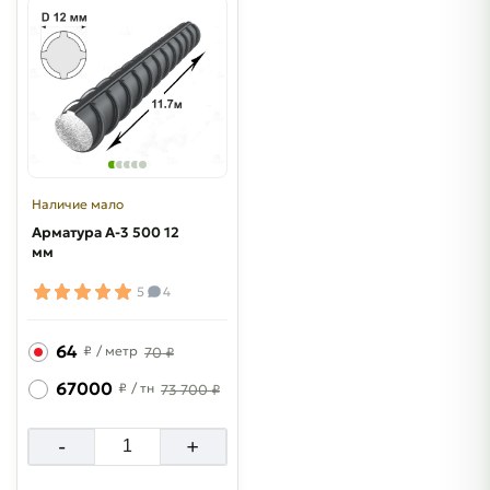
Наличие мало
Арматура A-3 500 12
мм
5
4
64
₽
/ метр
70 ₽
67000
₽
/ тн
73 700 ₽
-
+