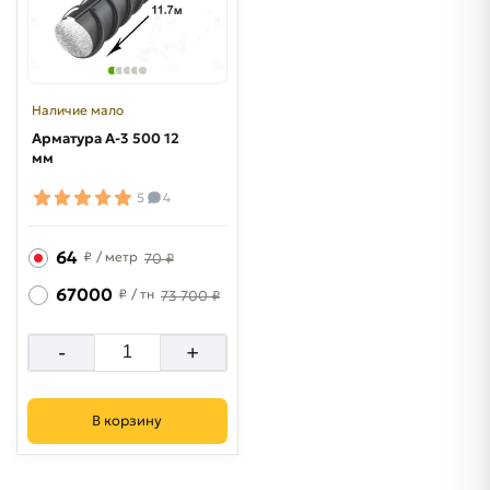
Наличие мало
Арматура A-3 500 12
мм
5
4
64
₽
/ метр
70 ₽
67000
₽
/ тн
73 700 ₽
-
+
В корзину