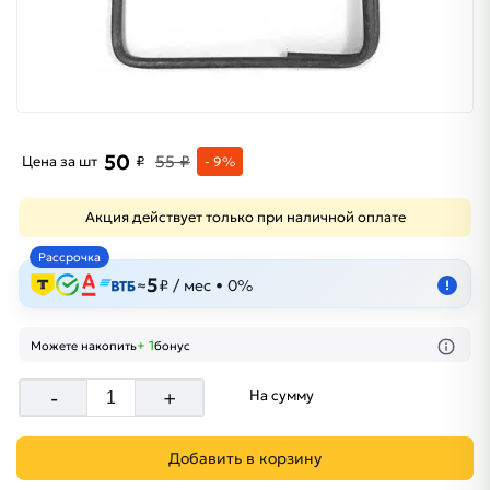
50
55 ₽
Цена за шт
₽
- 9%
Акция действует только при наличной оплате
Рассрочка
5
≈
₽ / мес • 0%
!
+ 1
Можете накопить
бонус
-
+
На сумму
Добавить в корзину