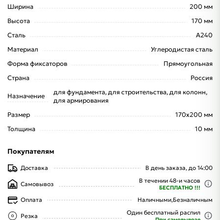
Ширина
200 мм
Высота
170 мм
Сталь
А240
Материал
Углеродистая сталь
Форма фиксаторов
Прямоугольная
Страна
Россия
для фундамента, для строительства, для колонн,
Назначение
для армирования
Размер
170x200 мм
Толщина
10 мм
Покупателям
Доставка
В день заказа, до 14:00
В течении 48-и часов
Самовывоз
БЕСПЛАТНО !!!
Оплата
Наличными,
Безналичным
Один бесплатный распил
Резка
При самовывозе