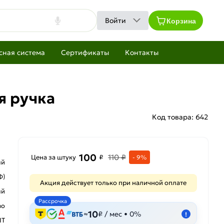
Корзина
Войти
сная система
Сертификаты
Контакты
я ручка
Код товара:
642
100
110 ₽
Цена за штуку
₽
- 9%
ый
Ф)
Акция действует только при наличной оплате
ый
Рассрочка
во
10
≈
₽ / мес • 0%
!
IT