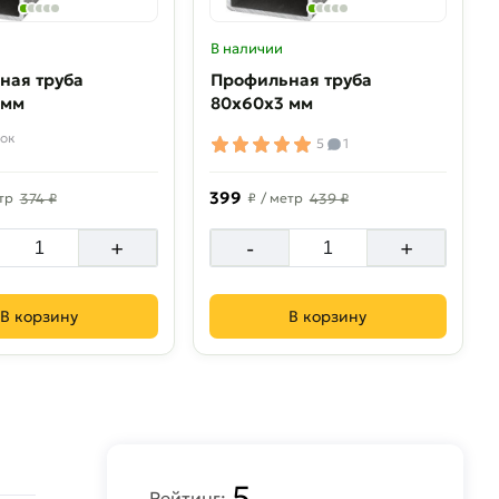
В наличии
ная труба
Профильная труба
 мм
80х60х3 мм
ок
5
1
399
тр
374 ₽
₽
/ метр
439 ₽
+
-
+
В корзину
В корзину
5
Рейтинг: