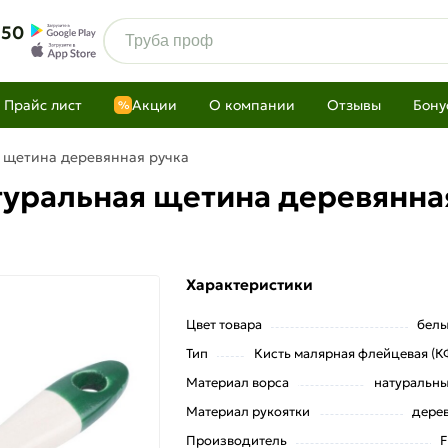
 50
Прайс лист
Акции
О компании
Отзывы
Бону
%
я щетина деревянная ручка
туральная щетина деревянна
Характеристики
Цвет товара
бел
Тип
Кисть малярная флейцевая (К
Материал ворса
натуральн
Материал рукоятки
дере
Производитель
F