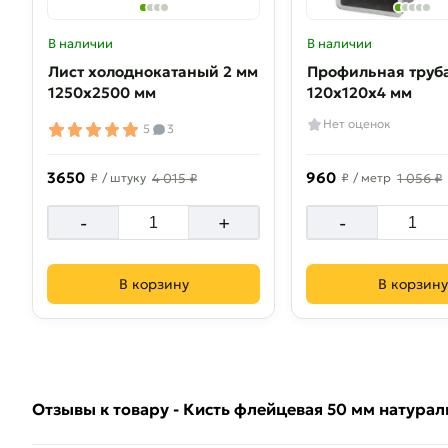
В наличии
В наличии
Лист холоднокатаный 2 мм
Профильная труб
1250х2500 мм
120х120х4 мм
Нет оценок
5
3
3650
960
₽
/ штуку
4 015 ₽
₽
/ метр
1 056 ₽
-
+
-
В корзину
В корзину
Отзывы к товару - Кисть флейцевая 50 мм натура