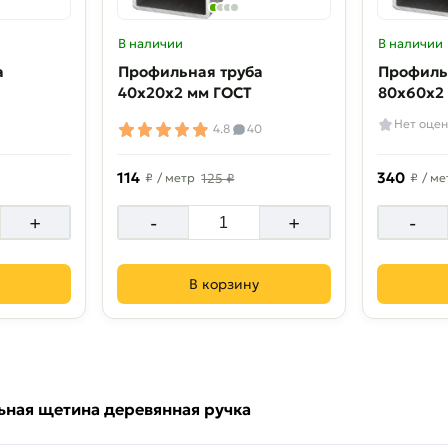
В наличии
В наличии
а
Профильная труба
Профиль
40х20х2 мм ГОСТ
80х60х2
Нет оцен
4.8
40
114
340
₽
/ метр
125 ₽
₽
/ ме
+
-
+
-
В корзину
льная щетина деревянная ручка