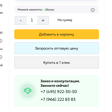
95
+ 2
Можете накопить
бонус
мм
-
+
На сумму
00
Добавить в корзину
Запросить оптовую цену
ым
Купить в 1 клик
ей
Заказ и консультация.
Звоните сейчас!
+7 (495) 922-30-50
+7 (966) 222 83 83