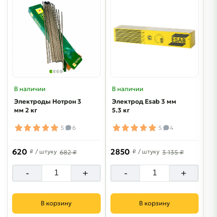
В наличии
В наличии
Электроды Нотрон 3
Электрод Esab 3 мм
мм 2 кг
5.3 кг
5
6
5
4
620
2850
₽
/ штуку
₽
/ штуку
682 ₽
3 135 ₽
-
+
-
+
В корзину
В корзину