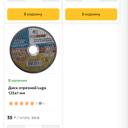
В корзину
В корзину
В наличии
Диск отрезной Luga
125х1 мм
5
4
35
₽
/ штуку
39 ₽