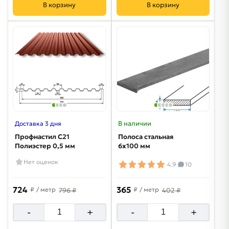
В корзину
В корзину
В наличии
Доставка 3 дня
Профнастил С21
Полоса стальная
Полиэстер 0,5 мм
6х100 мм
Нет оценок
4.9
10
724
365
₽
/ метр
₽
/ метр
796 ₽
402 ₽
-
+
-
+