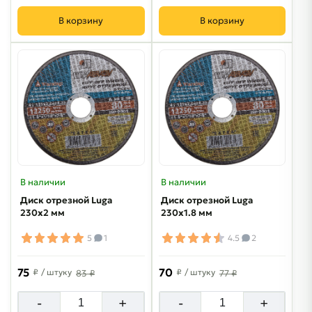
В корзину
В корзину
В наличии
В наличии
Диск отрезной Luga
Диск отрезной Luga
230х2 мм
230х1.8 мм
5
1
4.5
2
75
70
₽
/ штуку
₽
/ штуку
83 ₽
77 ₽
-
+
-
+