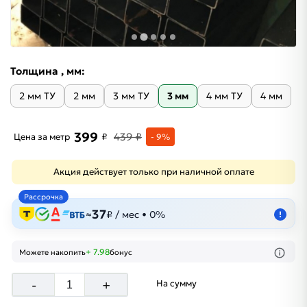
Толщина , мм:
2 мм ТУ
2 мм
3 мм ТУ
3 мм
4 мм ТУ
4 мм
399
439 ₽
Цена за метр
₽
- 9%
Акция действует только при наличной оплате
Рассрочка
37
≈
₽ / мес • 0%
!
+ 7.98
Можете накопить
бонус
-
+
На сумму