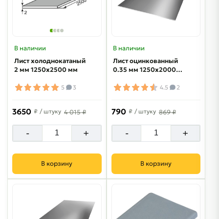
В наличии
В наличии
Лист холоднокатаный
Лист оцинкованный
2 мм 1250х2500 мм
0.35 мм 1250х2000
мм
5
3
4.5
2
3650
790
₽
/ штуку
₽
/ штуку
4 015 ₽
869 ₽
-
+
-
+
В корзину
В корзину