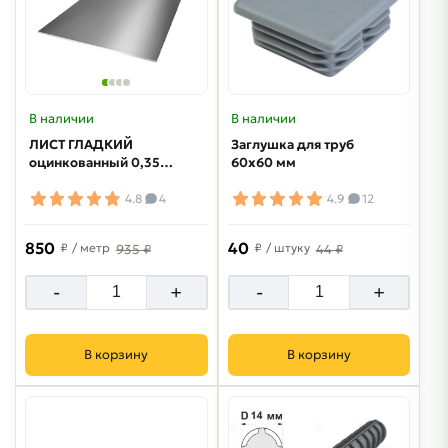
В наличии
В наличии
ЛИСТ ГЛАДКИЙ
Заглушка для труб
оцинкованный 0,35
60х60 мм
мм
4.8
4
4.9
12
850
40
₽
/ метр
₽
/ штуку
935 ₽
44 ₽
-
+
-
+
В корзину
В корзину