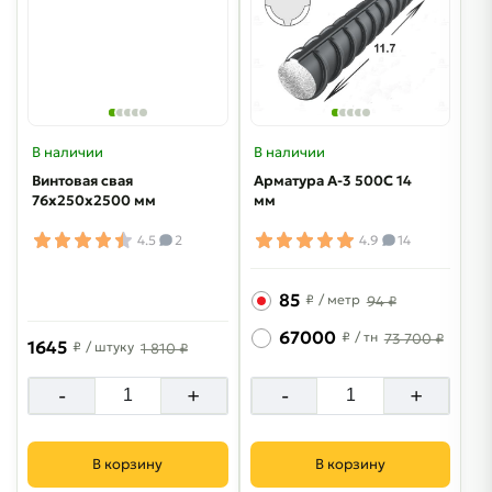
В наличии
В наличии
Винтовая свая
Арматура A-3 500C 14
76х250х2500 мм
мм
4.5
2
4.9
14
85
₽
/ метр
94 ₽
67000
₽
/ тн
73 700 ₽
1645
₽
/ штуку
1 810 ₽
-
+
-
+
В корзину
В корзину