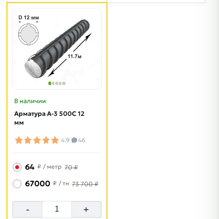
В наличии
Арматура A-3 500C 12
мм
4.9
46
64
₽
/ метр
70 ₽
67000
₽
/ тн
73 700 ₽
-
+