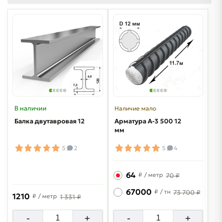
В наличии
Наличие мало
Балка двутавровая 12
Арматура A-3 500 12
мм
5
2
5
4
64
₽
/ метр
70 ₽
67000
₽
/ тн
73 700 ₽
1210
₽
/ метр
1 331 ₽
-
+
-
+