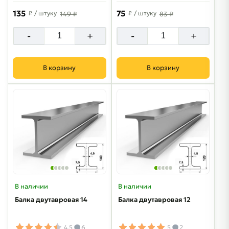
135
75
₽
/ штуку
₽
/ штуку
149 ₽
83 ₽
-
+
-
+
В корзину
В корзину
В наличии
В наличии
Балка двутавровая 14
Балка двутавровая 12
4.5
6
5
2