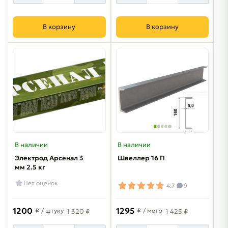
В корзину
В корзину
В наличии
В наличии
Электрод Арсенал 3
Швеллер 16 П
мм 2.5 кг
Нет оценок
4.7
9
1200
1295
₽
/ штуку
₽
/ метр
1 320 ₽
1 425 ₽