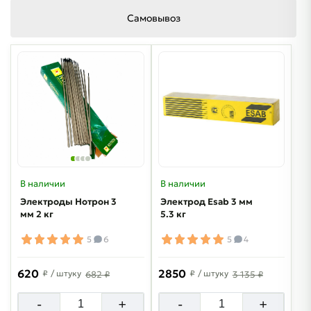
Самовывоз
В наличии
В наличии
Электроды Нотрон 3
Электрод Esab 3 мм
мм 2 кг
5.3 кг
5
6
5
4
620
2850
₽
/ штуку
₽
/ штуку
682 ₽
3 135 ₽
-
+
-
+