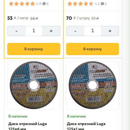
4.9
8
4.5
2
53
70
₽
/ метр
₽
/ штуку
58 ₽
77 ₽
-
+
-
+
В корзину
В корзину
В наличии
В наличии
Диск отрезной Luga
Диск отрезной Luga
125х6 мм
125х1 мм