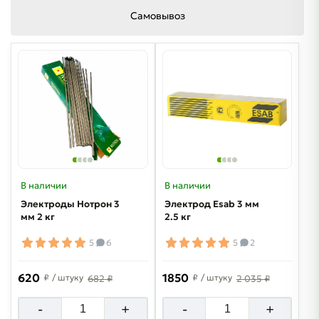
Самовывоз
В наличии
В наличии
Электроды Нотрон 3
Электрод Esab 3 мм
мм 2 кг
2.5 кг
5
6
5
2
620
1850
₽
/ штуку
₽
/ штуку
682 ₽
2 035 ₽
-
+
-
+