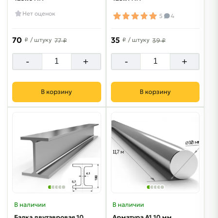
Нет оценок
5
4
70
35
₽
/ штуку
₽
/ штуку
77 ₽
39 ₽
-
+
-
+
В корзину
В корзину
В наличии
В наличии
Балка двутавровая 10
Арматура А1 10 мм