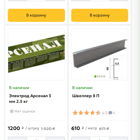
В корзину
В корзину
В наличии
В наличии
Электрод Арсенал 3
Швеллер 8 П
мм 2.5 кг
Нет оценок
4.5
4
1200
610
₽
/ штуку
₽
/ метр
1 320 ₽
671 ₽