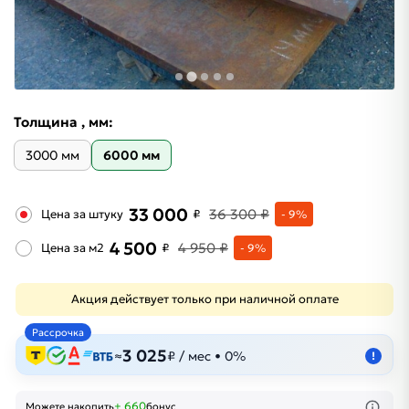
Толщина , мм:
3000 мм
6000 мм
33 000
36 300 ₽
Цена за штуку
₽
- 9%
4 500
4 950 ₽
Цена за м2
₽
- 9%
Акция действует только при наличной оплате
Рассрочка
3 025
≈
₽ / мес • 0%
!
+ 660
Можете накопить
бонус