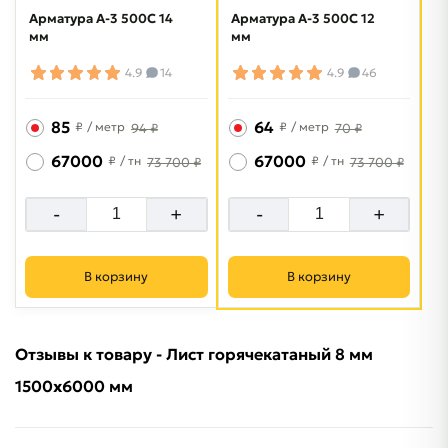
Арматура A-3 500C 14
Арматура A-3 500C 12
мм
мм
4.9
14
4.9
46
85
64
₽
/ метр
₽
/ метр
94 ₽
70 ₽
67000
67000
₽
/ тн
₽
/ тн
73 700 ₽
73 700 ₽
-
+
-
+
В корзину
В корзину
Отзывы к товару - Лист горячекатаный 8 мм
1500х6000 мм