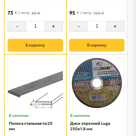
73
95
₽
/ метр
₽
/ метр
80 ₽
105 ₽
-
+
-
+
В корзину
В корзину
В наличии
В наличии
Полоса стальная 4х20
Диск отрезной Luga
мм
230х1.8 мм