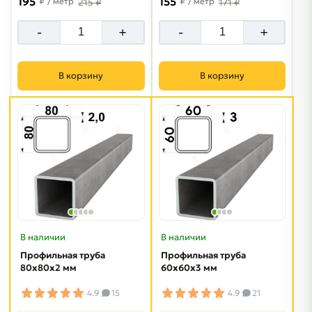
195
155
₽
/ метр
₽
/ метр
215 ₽
171 ₽
-
+
-
+
В корзину
В корзину
В наличии
В наличии
Профильная труба
Профильная труба
80х80х2 мм
60х60х3 мм
4.9
15
4.9
21