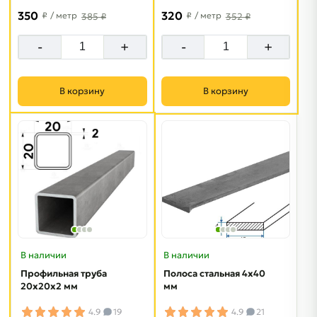
350
320
₽
/ метр
₽
/ метр
385 ₽
352 ₽
-
+
-
+
В корзину
В корзину
В наличии
В наличии
Профильная труба
Полоса стальная 4х40
20х20х2 мм
мм
4.9
19
4.9
21