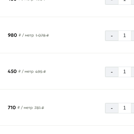
980
-
₽
/ метр
1 078 ₽
450
-
₽
/ метр
495 ₽
710
-
₽
/ метр
781 ₽