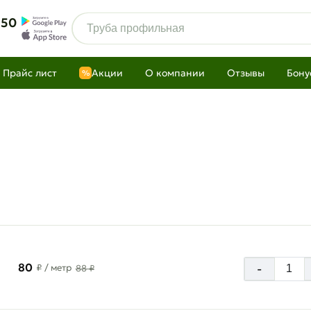
 50
Прайс лист
Акции
О компании
Отзывы
Бону
%
80
-
₽
/ метр
88 ₽