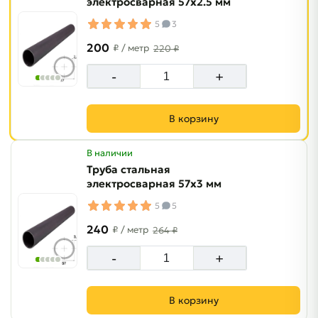
электросварная 57х2.5 мм
5
3
200
₽
/ метр
220 ₽
-
+
В корзину
В наличии
Труба стальная
электросварная 57х3 мм
5
5
240
₽
/ метр
264 ₽
-
+
В корзину