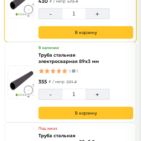
430
₽
/ метр
473 ₽
-
+
В корзину
В наличии
Труба стальная
электросварная 89х3 мм
5
3
355
₽
/ метр
391 ₽
-
+
В корзину
Под заказ
Труба стальная