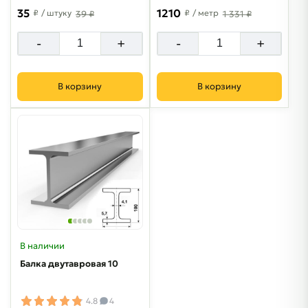
35
1210
₽
/ штуку
₽
/ метр
39 ₽
1 331 ₽
-
+
-
+
В корзину
В корзину
В наличии
Балка двутавровая 10
4.8
4