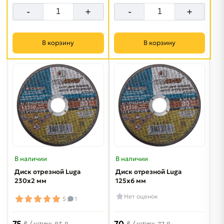
-
+
-
+
В корзину
В корзину
В наличии
В наличии
Диск отрезной Luga
Диск отрезной Luga
230х2 мм
125х6 мм
Нет оценок
5
1
75
70
₽
/ штуку
₽
/ штуку