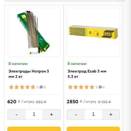
В наличии
В наличии
Электроды Нотрон 3
Электрод Esab 3 мм
мм 2 кг
5.3 кг
5
6
5
4
620
2850
₽
/ штуку
₽
/ штуку
682 ₽
3 135 ₽
-
+
-
+