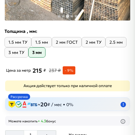
Толщина , мм:
1.5 мм ТУ
1.5 мм
2 мм ГОСТ
2 мм ТУ
2.5 мм
3 мм ТУ
3 мм
215
237 ₽
Цена за метр
₽
- 9%
Акция действует только при наличной оплате
Рассрочка
20
≈
₽ / мес • 0%
!
+ 4.3
Можете накопить
бонус
На сумму