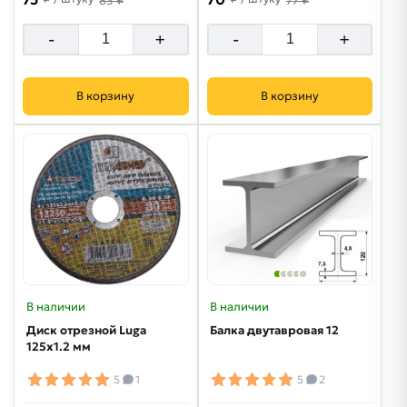
83 ₽
77 ₽
-
+
-
+
В корзину
В корзину
В наличии
В наличии
Диск отрезной Luga
Балка двутавровая 12
125х1.2 мм
5
1
5
2