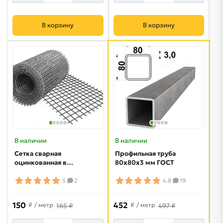
В корзину
В корзину
В наличии
В наличии
Сетка сварная
Профильная труба
оцинкованная в
80х80х3 мм ГОСТ
рулонах 55х55х1.6
мм 1.5х38 м
5
2
4.8
19
150
452
₽
/ метр
₽
/ метр
165 ₽
497 ₽