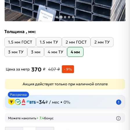
Толщина , мм:
1.5 мм ГОСТ
1.5 мм ТУ
2 мм ГОСТ
2 мм ТУ
3 мм ТУ
3 мм
4 мм ТУ
4 мм
370
407 ₽
Цена за метр
₽
- 9%
Акция действует только при наличной оплате
Рассрочка
34
≈
₽ / мес • 0%
!
+ 7.4
Можете накопить
бонус