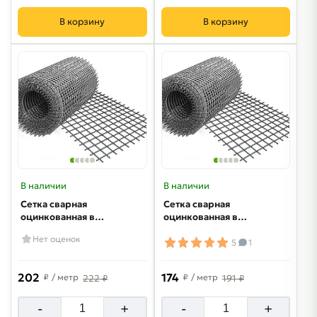
В корзину
В корзину
В наличии
В наличии
Сетка сварная
Сетка сварная
оцинкованная в
оцинкованная в
рулонах 55х55х1.6
рулонах 55х55х1.6
Нет оценок
мм 2х38 м
мм 1.8х38 м
5
1
202
174
₽
/ метр
₽
/ метр
222 ₽
191 ₽
-
+
-
+