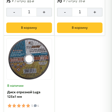
75
70
₽
/ штуку
₽
/ штуку
83 ₽
77 ₽
-
+
-
+
В корзину
В корзину
В наличии
Диск отрезной Luga
125х1 мм
5
4