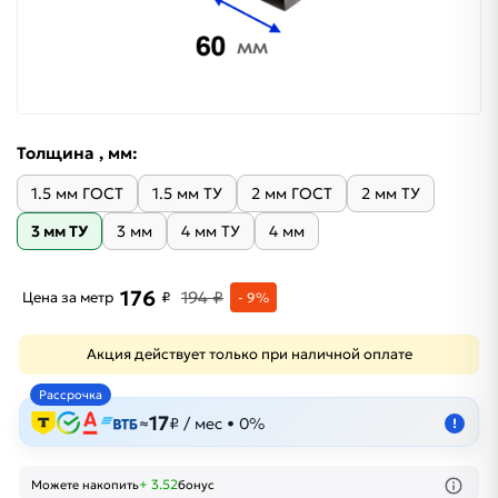
Толщина , мм:
1.5 мм ГОСТ
1.5 мм ТУ
2 мм ГОСТ
2 мм ТУ
3 мм ТУ
3 мм
4 мм ТУ
4 мм
176
194 ₽
Цена за метр
₽
- 9%
Акция действует только при наличной оплате
Рассрочка
17
≈
₽ / мес • 0%
!
+ 3.52
Можете накопить
бонус