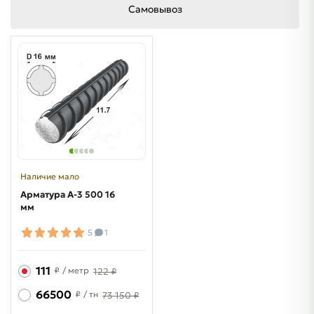
Самовывоз
Наличие мало
Арматура A-3 500 16
мм
5
1
111
₽
/ метр
122 ₽
66500
₽
/ тн
73 150 ₽