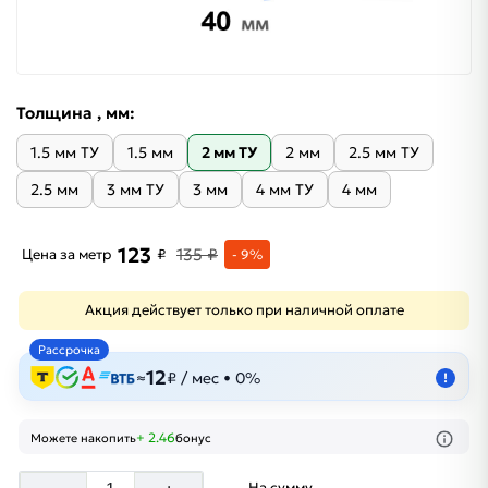
Толщина , мм:
1.5 мм ТУ
1.5 мм
2 мм ТУ
2 мм
2.5 мм ТУ
2.5 мм
3 мм ТУ
3 мм
4 мм ТУ
4 мм
123
135 ₽
Цена за метр
₽
- 9%
Акция действует только при наличной оплате
Рассрочка
12
≈
₽ / мес • 0%
!
+ 2.46
Можете накопить
бонус
На сумму