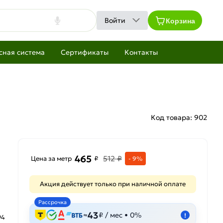
Корзина
Войти
сная система
Сертификаты
Контакты
Код товара:
902
465
512 ₽
Цена за метр
₽
- 9%
Акция действует только при наличной оплате
Рассрочка
43
≈
₽ / мес • 0%
!
94