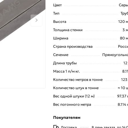
Цвет
Сер
Тип
Тру
Высота
120 
Толщина стенки
3 
Ширина
80 
Страна производства
Росс
Сечение
Прямоугольн
Длина трубы
12
Масса 1 п/м кг.
8.1
Количество метров в тонне
123
Количество штук в тонне
≈ 10 
Вес одной штуки (12 м)
97.37 
Вес погонного метра
8.114 
Покупателям
Доставка
В день заказа, до 14: