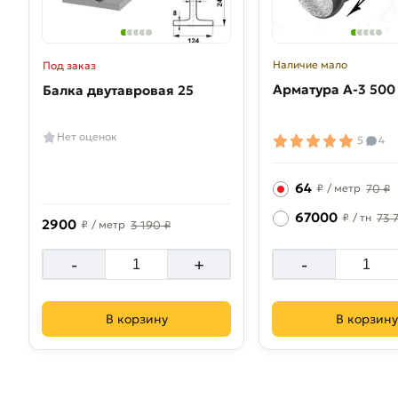
Наличие мало
Под заказ
Арматура A-3 500
Балка двутавровая 25
Нет оценок
5
4
64
₽
/ метр
70 ₽
67000
₽
/ тн
73 
2900
₽
/ метр
3 190 ₽
-
+
-
В корзину
В корзину