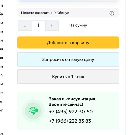
ый
+ 9.3
Можете накопить
бонус
ба
мм
-
+
На сумму
мм
мм
Добавить в корзину
ия
ая
Запросить оптовую цену
 м
14
Купить в 1 клик
 м
шт
Заказ и консультация.
кг
Звоните сейчас!
кг
+7 (495) 922-30-50
+7 (966) 222 83 83
00